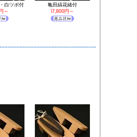
・白ツボ付
亀田縞花緒付
0円～
\7,800円～