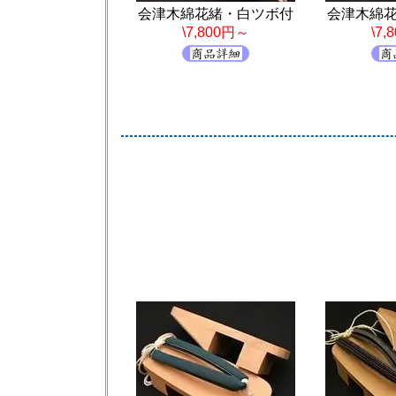
会津木綿花緒・白ツボ付
会津木綿
\7,800円～
\7