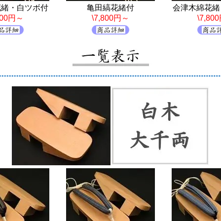
花緒・白ツボ付
亀田縞花緒付
会津木綿花緒
,800円～
\7,800円～
\7,80