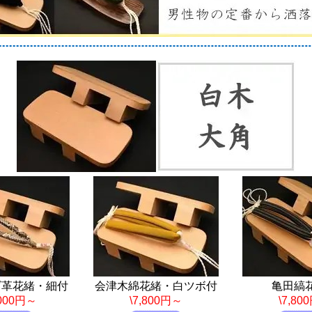
ビ革花緒・細付
会津木綿花緒・白ツボ付
亀田縞
,000円～
\7,800円～
\7,80