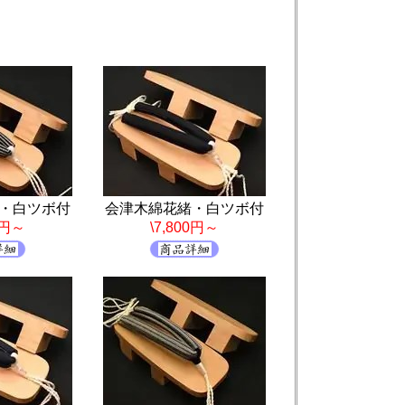
・白ツボ付
会津木綿花緒・白ツボ付
0円～
\7,800円～