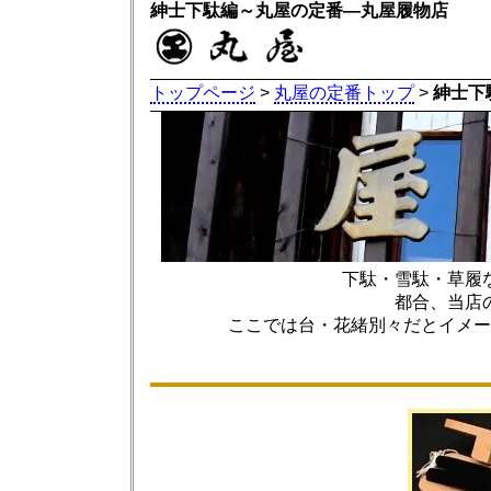
紳士下駄編～丸屋の定番―丸屋履物店
トップページ
>
丸屋の定番トップ
>
紳士下
下駄・雪駄・草履
都合、当店
ここでは台・花緒別々だとイメー