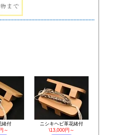
花緒付
ニシキヘビ革花緒付
0円～
\13,000円～