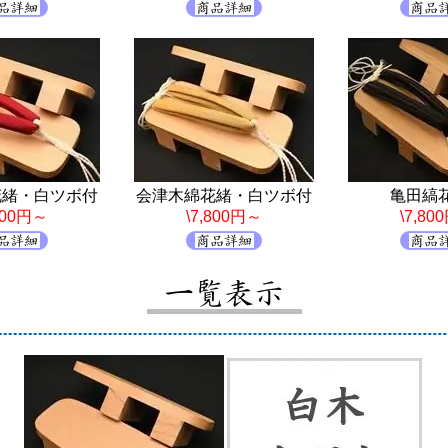
花緒・白ツボ付
会津木綿花緒・白ツボ付
亀田縞
,800円～
\7,800円～
\7,80