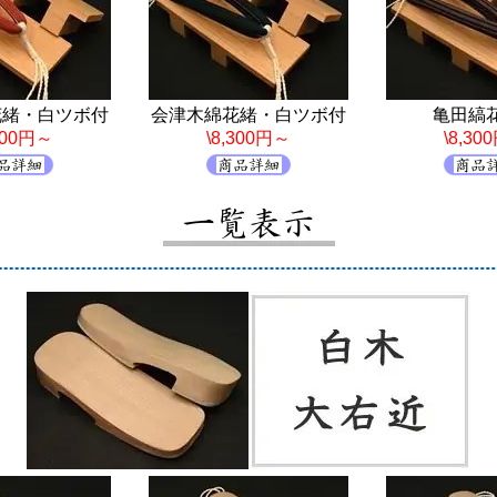
花緒・白ツボ付
会津木綿花緒・白ツボ付
亀田縞
,300円～
\8,300円～
\8,30