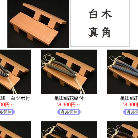
花緒・白ツボ付
亀田縞花緒付
亀田縞
,300円～
\8,300円～
\8,30