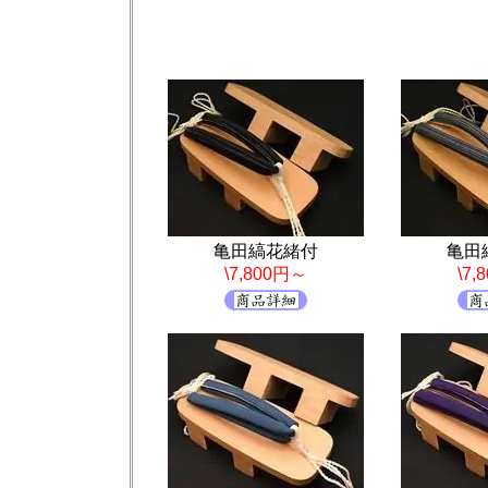
亀田縞花緒付
亀田
\7,800円～
\7