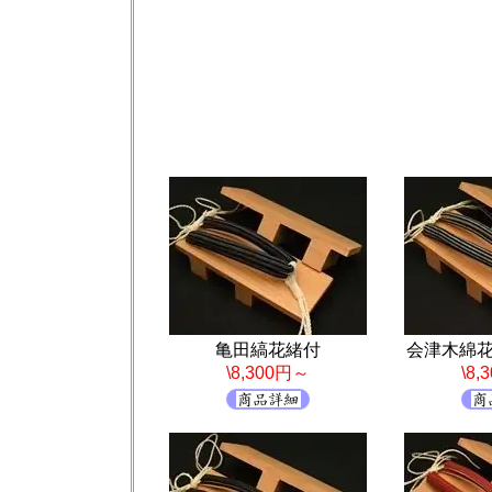
亀田縞花緒付
会津木綿
\8,300円～
\8