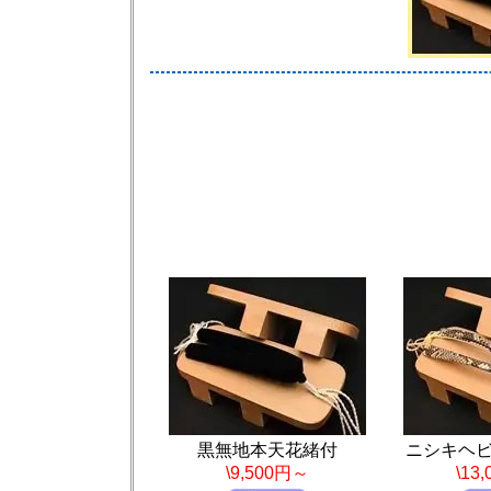
黒無地本天花緒付
ニシキヘ
\9,500円～
\13