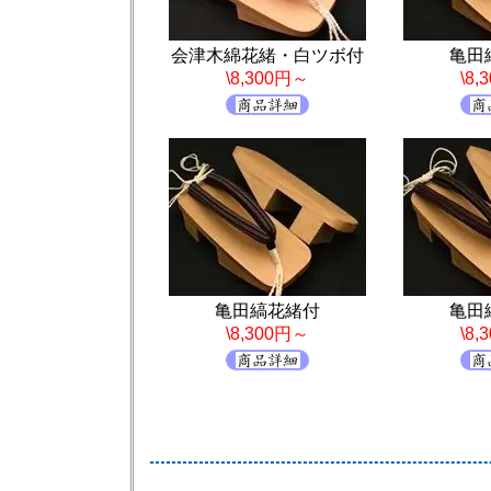
会津木綿花緒・白ツボ付
亀田
\8,300円～
\8
亀田縞花緒付
亀田
\8,300円～
\8