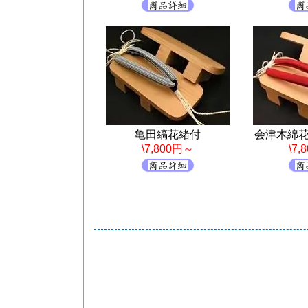
亀田縞花緒付
会津木綿
\7,800円～
\7