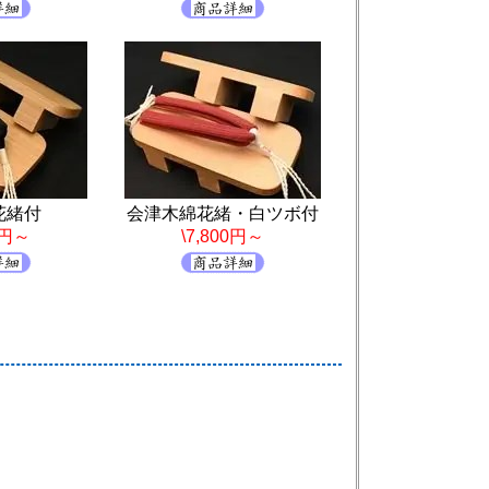
花緒付
会津木綿花緒・白ツボ付
0円～
\7,800円～