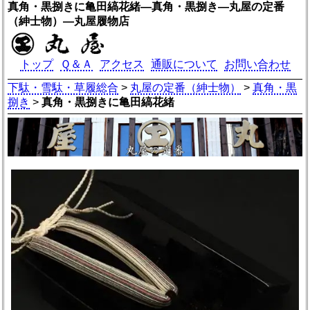
真角・黒捌きに亀田縞花緒―真角・黒捌き―丸屋の定番
（紳士物）―丸屋履物店
トップ
Ｑ＆Ａ
アクセス
通販について
お問い合わせ
下駄・雪駄・草履総合
>
丸屋の定番（紳士物）
>
真角・黒
捌き
>
真角・黒捌きに亀田縞花緒