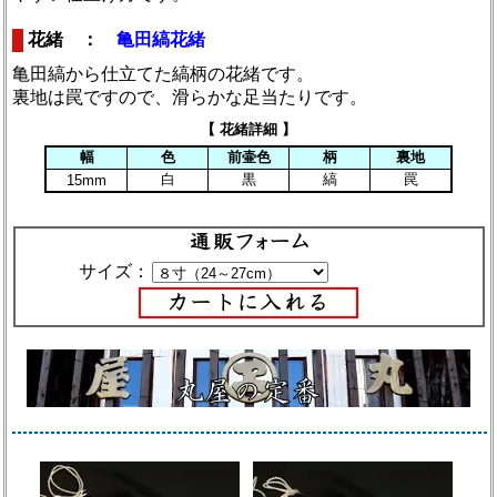
花緒 ：
亀田縞花緒
亀田縞から仕立てた縞柄の花緒です。
裏地は罠ですので、滑らかな足当たりです。
【 花緒詳細 】
幅
色
前壷色
柄
裏地
白
黒
縞
罠
15mm
サイズ：