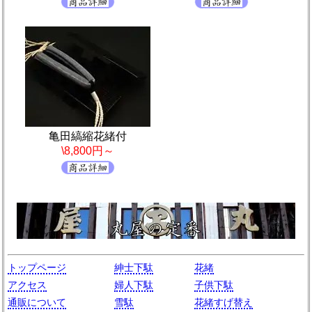
亀田縞縮花緒付
\8,800円～
トップページ
紳士下駄
花緒
アクセス
婦人下駄
子供下駄
通販について
雪駄
花緒すげ替え