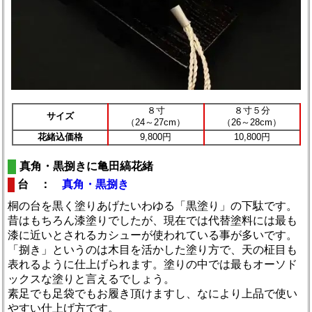
８寸
８寸５分
サイズ
（24～27cm）
（26～28cm）
花緒込価格
9,800円
10,800円
真角・黒捌きに亀田縞花緒
台 ：
真角・黒捌き
桐の台を黒く塗りあげたいわゆる「黒塗り」の下駄です。
昔はもちろん漆塗りでしたが、現在では代替塗料には最も
漆に近いとされるカシューが使われている事が多いです。
「捌き」というのは木目を活かした塗り方で、天の柾目も
表れるように仕上げられます。塗りの中では最もオーソド
ックスな塗りと言えるでしょう。
素足でも足袋でもお履き頂けますし、なにより上品で使い
やすい仕上げ方です。