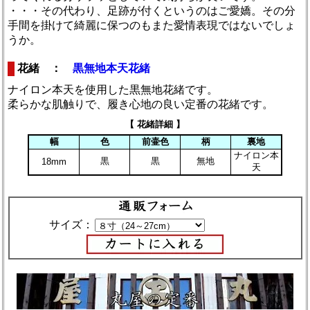
・・・その代わり、足跡が付くというのはご愛嬌。その分
手間を掛けて綺麗に保つのもまた愛情表現ではないでしょ
うか。
花緒 ：
黒無地本天花緒
ナイロン本天を使用した黒無地花緒です。
柔らかな肌触りで、履き心地の良い定番の花緒です。
【 花緒詳細 】
幅
色
前壷色
柄
裏地
ナイロン本
黒
黒
無地
18mm
天
サイズ：