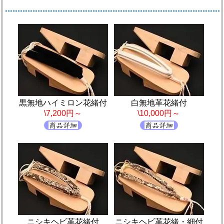
黒無地ハイミロン花緒付
白無地革花緒付
\7,200円～
\10,000円～
ニシキヘビ革花緒付
ニシキヘビ革花緒・細付