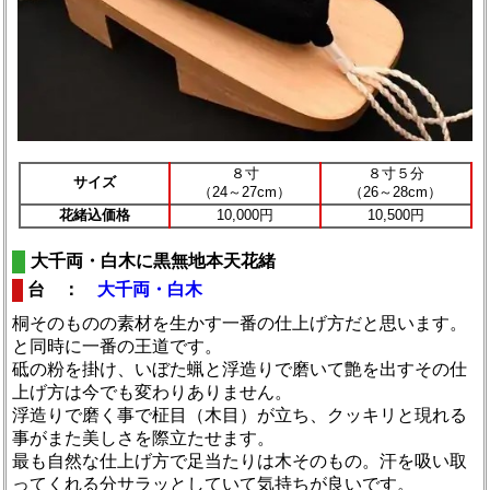
８寸
８寸５分
サイズ
（24～27cm）
（26～28cm）
花緒込価格
10,000円
10,500円
大千両・白木に黒無地本天花緒
台 ：
大千両・白木
桐そのものの素材を生かす一番の仕上げ方だと思います。
と同時に一番の王道です。
砥の粉を掛け、いぼた蝋と浮造りで磨いて艶を出すその仕
上げ方は今でも変わりありません。
浮造りで磨く事で柾目（木目）が立ち、クッキリと現れる
事がまた美しさを際立たせます。
最も自然な仕上げ方で足当たりは木そのもの。汗を吸い取
ってくれる分サラッとしていて気持ちが良いです。