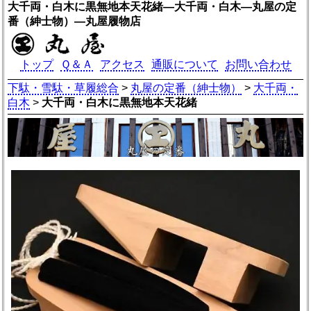
大千両・白木に黒無地本天花緒―大千両・白木―丸屋の定
番（紳士物）―丸屋履物店
トップ
Ｑ＆Ａ
アクセス
通販について
お問い合わせ
下駄・雪駄・草履総合
>
丸屋の定番（紳士物）
>
大千両・
白木
>
大千両・白木に黒無地本天花緒