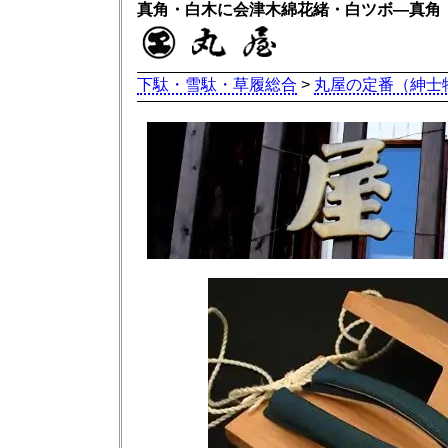
真角・白木に会津木綿花緒・白ツボ―真角
下駄・雪駄・草履総合
>
丸屋の定番（紳士