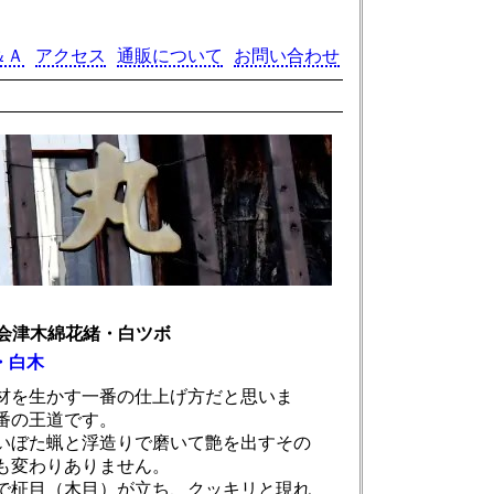
＆Ａ
アクセス
通販について
お問い合わせ
会津木綿花緒・白ツボ
・白木
材を生かす一番の仕上げ方だと思いま
番の王道です。
いぼた蝋と浮造りで磨いて艶を出すその
も変わりありません。
で柾目（木目）が立ち、クッキリと現れ