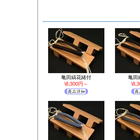
亀田縞花緒付
亀田
\8,300円～
\8