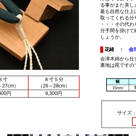
る事がまた美し
最も自然な仕上
取ってくれる分
・・・その代わ
分手間を掛けて
しょうか。
花緒 ：
会
会津木綿から仕
裏地は罠ですの
８寸
８寸５分
幅
～27cm）
（26～28cm）
15mm
300円
9,300円
サイズ