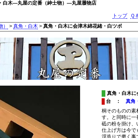
・白木―丸屋の定番（紳士物）―丸屋履物店
トップ
Ｑ
物）
>
真角・白木
>
真角・白木に会津木綿花緒・白ツボ
真角・白木に
台 ：
真角
桐そのものの素
す。と同時に一
砥の粉を掛け、
仕上げ方は今で
浮造りで磨く事