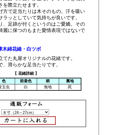
さを際立たせます。
げ方で足当たりは木そのもの。汗を吸い
サラッとしていて気持ちが良いです。
り、足跡が付くというのはご愛嬌。その
綺麗に保つのもまた愛情表現ではないで
津木綿花緒・白ツボ
立てた丸屋オリジナルの花緒です。
で、滑らかな足当たりです。
【 花緒詳細 】
色
前壷色
柄
裏地
青玉虫
白
無地
罠
：