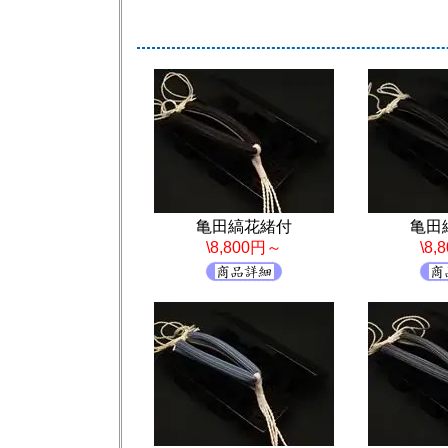
亀田縞花緒付
亀田
\8,800円～
\8