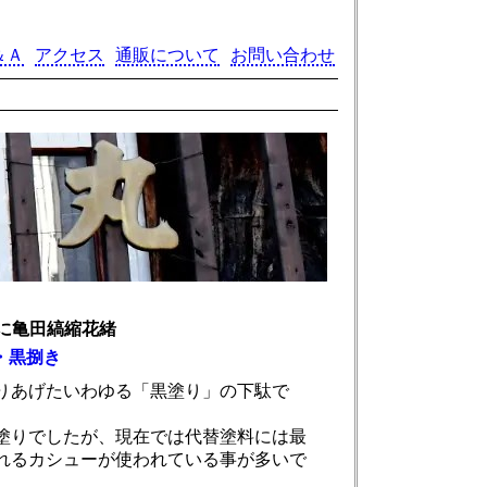
＆Ａ
アクセス
通販について
お問い合わせ
に亀田縞縮花緒
・黒捌き
りあげたいわゆる「黒塗り」の下駄で
塗りでしたが、現在では代替塗料には最
れるカシューが使われている事が多いで