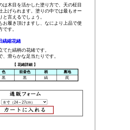
のは木目を活かした塗り方で、天の柾目
仕上げられます。塗りの中では最もオー
りと言えるでしょう。
もお履き頂けますし、なにより上品で使
方です。
田縞縮花緒
立てた縞柄の花緒です。
で、滑らかな足当たりです。
【 花緒詳細 】
色
前壷色
柄
裏地
黒
黒
縞
罠
：