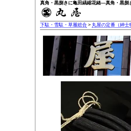
真角・黒捌きに亀田縞縮花緒―真角・黒捌
下駄・雪駄・草履総合
>
丸屋の定番（紳士