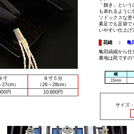
「捌き」という
も表れるように
ソドックスな塗
素足でも足袋で
いやすい仕上げ
花緒 ：
亀
亀田縞縮から仕
裏地は罠ですの
幅
８寸
８寸５分
15mm
～27cm）
（26～28cm）
800円
10,800円
サイズ