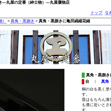
き―丸屋の定番（紳士物）―丸屋履物店
トップ
Ｑ
物）
>
真角・黒捌き
>
真角・黒捌きに亀田縞縮花緒
真角・黒捌き
台 ：
真角
桐の台を黒く塗
す。
昔はもちろん漆
も漆に近いとさ
す。