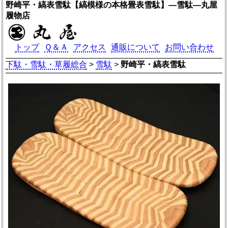
野崎平・縞表雪駄【縞模様の本格畳表雪駄】―雪駄―丸屋
履物店
トップ
Ｑ＆Ａ
アクセス
通販について
お問い合わせ
下駄・雪駄・草履総合
>
雪駄
>
野崎平・縞表雪駄