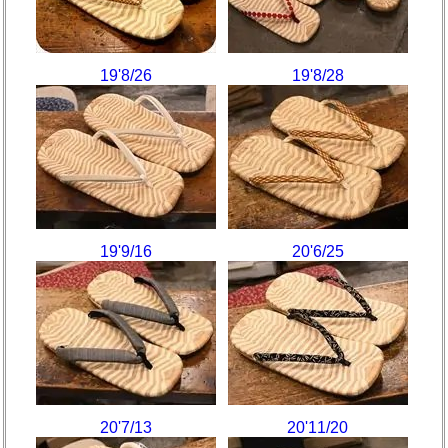
19'8/26
19'8/28
19'9/16
20'6/25
20'7/13
20'11/20