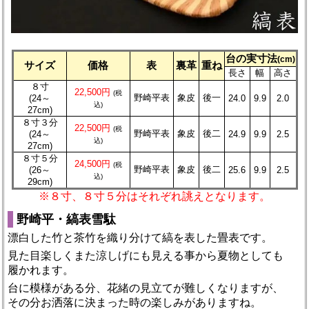
台の実寸法
(cm)
サイズ
価格
表
裏革
重ね
長さ
幅
高さ
８寸
22,500円
(税
野崎平表
象皮
後一
(24～
24.0
9.9
2.0
込)
27cm)
８寸３分
22,500円
(税
野崎平表
象皮
後二
(24～
24.9
9.9
2.5
込)
27cm)
８寸５分
24,500円
(税
野崎平表
象皮
後二
(26～
25.6
9.9
2.5
込)
29cm)
※８寸、８寸５分はそれぞれ誂えとなります。
野崎平・縞表雪駄
漂白した竹と茶竹を織り分けて縞を表した畳表です。
見た目楽しくまた涼しげにも見える事から夏物としても
履かれます。
台に模様がある分、花緒の見立てが難しくなりますが、
その分お洒落に決まった時の楽しみがありますね。