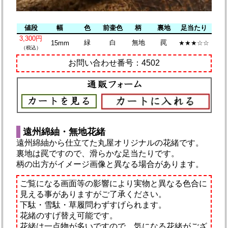
値段
幅
色
前壷色
柄
裏地
足当たり
3,300円
緑
白
無地
罠
15mm
★★★☆☆
（税込）
お問い合わせ番号：4502
遠州綿紬・無地花緒
遠州綿紬から仕立てた丸屋オリジナルの花緒です。
裏地は罠ですので、滑らかな足当たりです。
柄の出方がイメージ画像と異なる場合があります。
ご覧になる画面等の影響により実物と異なる色合に
見える事がありますがご了承ください。
下駄・雪駄・草履問わずすげられます。
花緒のすげ替え可能です。
花緒は一点物が多いですので、気になる花緒がござ