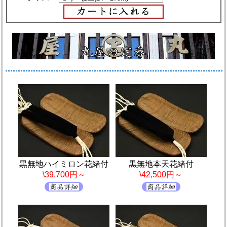
黒無地ハイミロン花緒付
黒無地本天花緒付
\39,700円～
\42,500円～