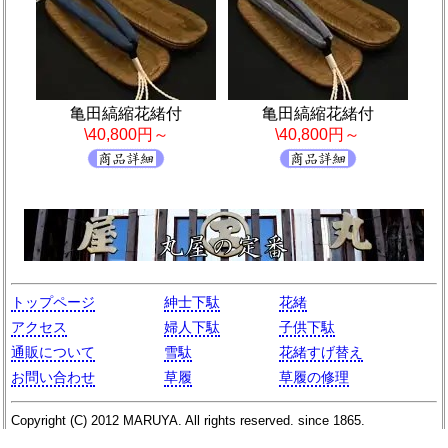
亀田縞縮花緒付
亀田縞縮花緒付
\40,800円～
\40,800円～
トップページ
紳士下駄
花緒
アクセス
婦人下駄
子供下駄
通販について
雪駄
花緒すげ替え
お問い合わせ
草履
草履の修理
Copyright (C)
2012
MARUYA
. All rights reserved. since 1865.