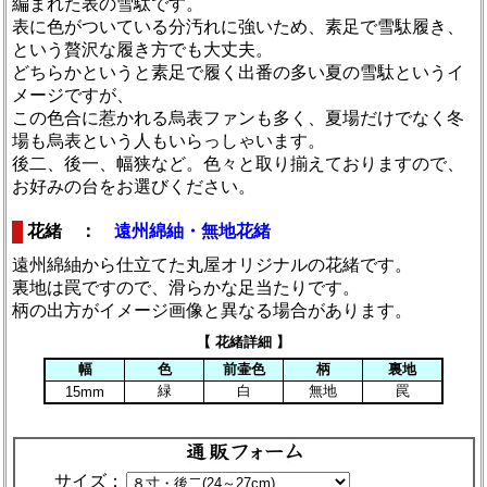
編まれた表の雪駄です。
表に色がついている分汚れに強いため、素足で雪駄履き、
という贅沢な履き方でも大丈夫。
どちらかというと素足で履く出番の多い夏の雪駄というイ
メージですが、
この色合に惹かれる烏表ファンも多く、夏場だけでなく冬
場も烏表という人もいらっしゃいます。
後二、後一、幅狭など。色々と取り揃えておりますので、
お好みの台をお選びください。
花緒 ：
遠州綿紬・無地花緒
遠州綿紬から仕立てた丸屋オリジナルの花緒です。
裏地は罠ですので、滑らかな足当たりです。
柄の出方がイメージ画像と異なる場合があります。
【 花緒詳細 】
幅
色
前壷色
柄
裏地
緑
白
無地
罠
15mm
サイズ：