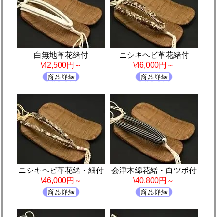
白無地革花緒付
ニシキヘビ革花緒付
\42,500円～
\46,000円～
ニシキヘビ革花緒・細付
会津木綿花緒・白ツボ付
\46,000円～
\40,800円～