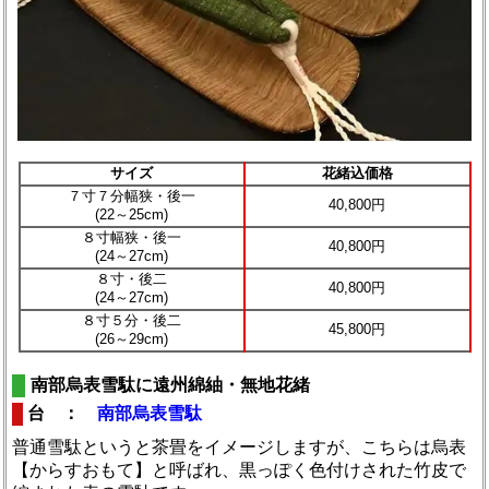
サイズ
花緒込価格
７寸７分幅狭・後一
40,800円
(22～25cm)
８寸幅狭・後一
40,800円
(24～27cm)
８寸・後二
40,800円
(24～27cm)
８寸５分・後二
45,800円
(26～29cm)
南部烏表雪駄に遠州綿紬・無地花緒
台 ：
南部烏表雪駄
普通雪駄というと茶畳をイメージしますが、こちらは烏表
【からすおもて】と呼ばれ、黒っぽく色付けされた竹皮で