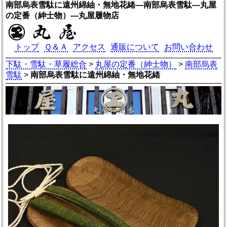
南部烏表雪駄に遠州綿紬・無地花緒―南部烏表雪駄―丸屋
の定番（紳士物）―丸屋履物店
トップ
Ｑ＆Ａ
アクセス
通販について
お問い合わせ
下駄・雪駄・草履総合
>
丸屋の定番（紳士物）
>
南部烏表
雪駄
>
南部烏表雪駄に遠州綿紬・無地花緒