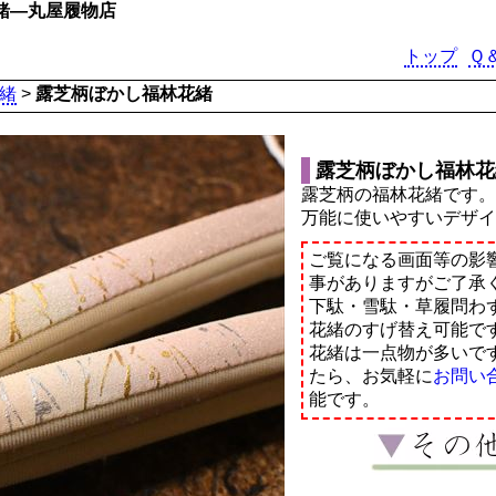
緒―丸屋履物店
トップ
Ｑ
緒
>
露芝柄ぼかし福林花緒
露芝柄ぼかし福林花
露芝柄の福林花緒です
万能に使いやすいデザ
ご覧になる画面等の影
事がありますがご了承
下駄・雪駄・草履問わ
花緒のすげ替え可能で
花緒は一点物が多いで
たら、お気軽に
お問い
能です。