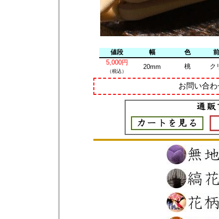
値段
幅
色
5,000円
桃
ク
20mm
（税込）
お問い合わ