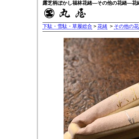
露芝柄ぼかし福林花緒―その他の花緒―花
下駄・雪駄・草履総合
>
花緒
>
その他の花