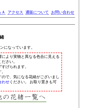
＆Ａ
アクセス
通販について
お問い合わせ
緒
。
インになっています。
響により実物と異なる色合に見える
ください。
ずすげられます。
す。
すので、気になる花緒がございまし
合わせ
ください。
お取り置きも可