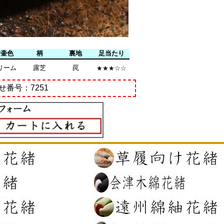
前壷色
柄
裏地
足当たり
リーム
露芝
罠
★★★☆☆
せ番号：7251