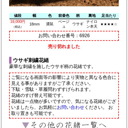
値段
幅
色
前壷色
柄
裏地
足当たり
19,000円
ベージ
ナイロ
濃鼠
ウサギ
18mm
★★★★☆
ュ
ン本天
（税込）
お問い合わせ番号：6926
売り切れました
ウサギ刺繍花緒
豪華な刺繍を施したウサギ柄の花緒です。
ご覧になる画面等の影響により実物と異なる色合に
見える事がありますがご了承ください。
下駄・雪駄・草履問わずすげられます。
花緒のすげ替え可能です。
花緒は一点物が多いですので、気になる花緒がござ
いましたら、お気軽に
お問い合わせ
ください。
お
取り置きも可能です。