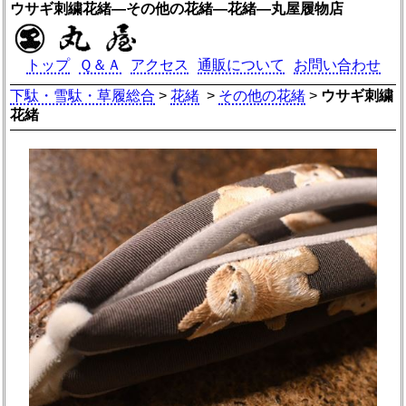
ウサギ刺繍花緒―その他の花緒―花緒―丸屋履物店
トップ
Ｑ＆Ａ
アクセス
通販について
お問い合わせ
下駄・雪駄・草履総合
>
花緒
>
その他の花緒
>
ウサギ刺繍
花緒