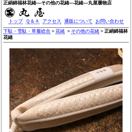
正絹錦福林花緒―その他の花緒―花緒―丸屋履物店
トップ
Ｑ＆Ａ
アクセス
通販について
お問い合わせ
下駄・雪駄・草履総合
>
花緒
>
その他の花緒
>
正絹錦福林
花緒