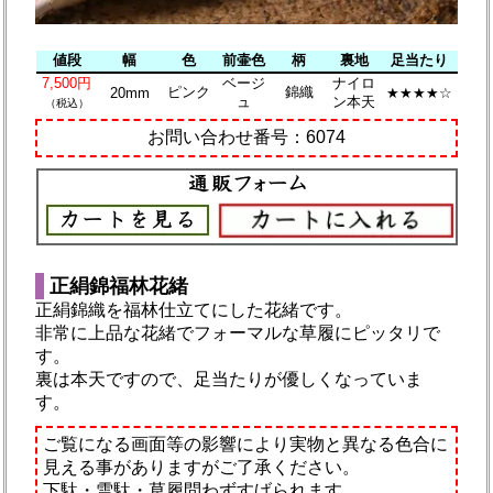
値段
幅
色
前壷色
柄
裏地
足当たり
7,500円
ベージ
ナイロ
ピンク
錦織
20mm
★★★★☆
ュ
ン本天
（税込）
お問い合わせ番号：6074
正絹錦福林花緒
正絹錦織を福林仕立てにした花緒です。
非常に上品な花緒でフォーマルな草履にピッタリで
す。
裏は本天ですので、足当たりが優しくなっていま
す。
ご覧になる画面等の影響により実物と異なる色合に
見える事がありますがご了承ください。
下駄・雪駄・草履問わずすげられます。