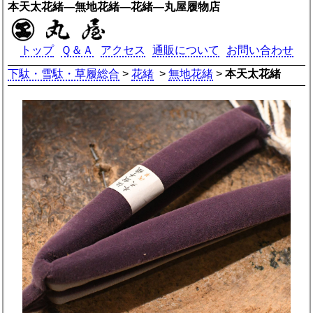
本天太花緒―無地花緒―花緒―丸屋履物店
トップ
Ｑ＆Ａ
アクセス
通販について
お問い合わせ
下駄・雪駄・草履総合
>
花緒
>
無地花緒
>
本天太花緒