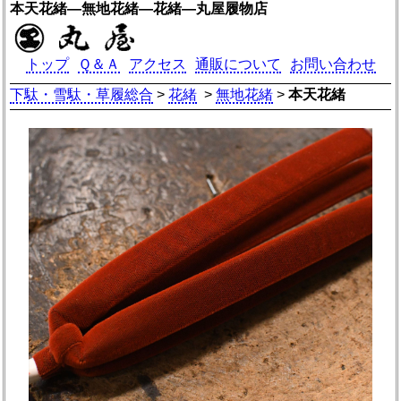
本天花緒―無地花緒―花緒―丸屋履物店
トップ
Ｑ＆Ａ
アクセス
通販について
お問い合わせ
下駄・雪駄・草履総合
>
花緒
>
無地花緒
>
本天花緒