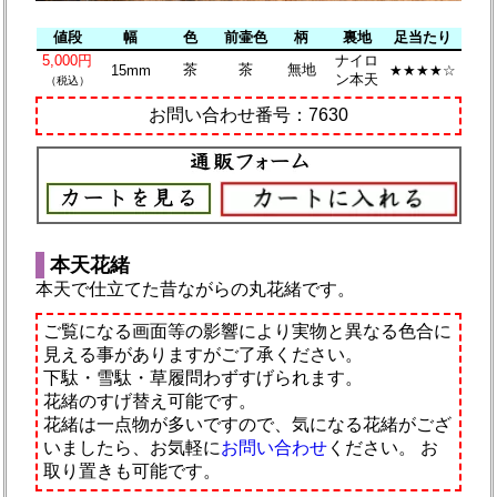
値段
幅
色
前壷色
柄
裏地
足当たり
5,000円
ナイロ
茶
茶
無地
15mm
★★★★☆
ン本天
（税込）
お問い合わせ番号：7630
本天花緒
本天で仕立てた昔ながらの丸花緒です。
ご覧になる画面等の影響により実物と異なる色合に
見える事がありますがご了承ください。
下駄・雪駄・草履問わずすげられます。
花緒のすげ替え可能です。
花緒は一点物が多いですので、気になる花緒がござ
いましたら、お気軽に
お問い合わせ
ください。
お
取り置きも可能です。