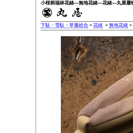
小桜柄福林花緒―無地花緒―花緒―丸屋履
下駄・雪駄・草履総合
>
花緒
>
無地花緒
>