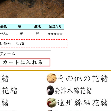
前壷色
柄
裏地
足当たり
ージュ
小桜
罠
★★★☆☆
せ番号：7576