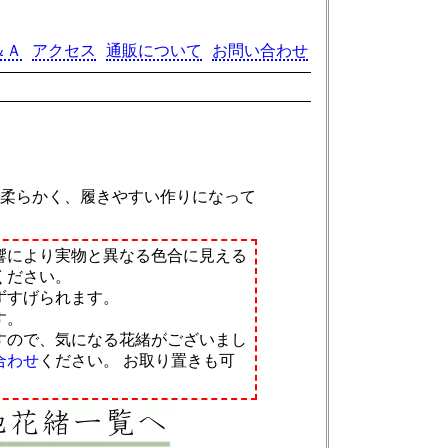
＆Ａ
アクセス
通販について
お問い合わせ
。
て柔らかく、履きやすい作りになって
響により実物と異なる色合に見える
ください。
ずすげられます。
す。
すので、気になる花緒がございまし
合わせ
ください。
お取り置きも可