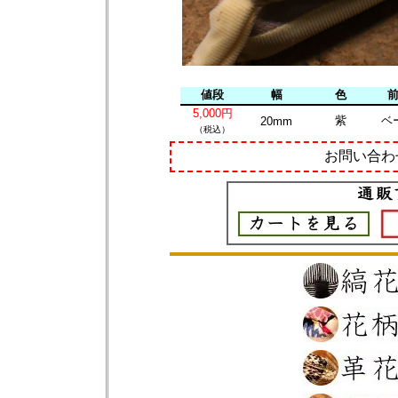
値段
幅
色
5,000円
紫
ベ
20mm
（税込）
お問い合わ