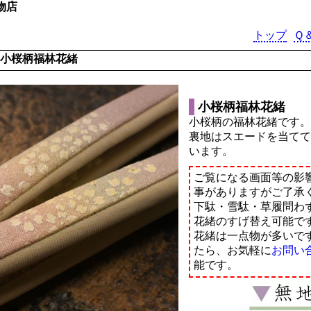
物店
トップ
Ｑ
小桜柄福林花緒
小桜柄福林花緒
小桜柄の福林花緒です
裏地はスエードを当て
います。
ご覧になる画面等の影
事がありますがご了承
下駄・雪駄・草履問わ
花緒のすげ替え可能で
花緒は一点物が多いで
たら、お気軽に
お問い
能です。