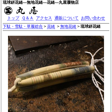
琉球絣花緒―無地花緒―花緒―丸屋履物店
トップ
Ｑ＆Ａ
アクセス
通販について
お問い合わせ
下駄・雪駄・草履総合
>
花緒
>
無地花緒
>
琉球絣花緒