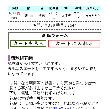
値段
幅
色
前壷色
柄
裏地
足当たり
6,000円
ベージ
スエー
薄黄
琉球絣
18mm
★★★★☆
ュ
ド
（税込）
お問い合わせ番号：7547
琉球絣花緒
琉球絣から仕立てた花緒です。
裏地はスエードを当てて柔らかく、履きやすい作り
になっています。
ご覧になる画面等の影響により実物と異なる色合に
見える事がありますがご了承ください。
下駄・雪駄・草履問わずすげられます。
花緒のすげ替え可能です。
花緒は一点物が多いですので、気になる花緒がござ
いましたら、お気軽に
お問い合わせ
ください。
お