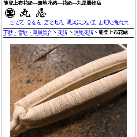
能登上布花緒―無地花緒―花緒―丸屋履物店
トップ
Ｑ＆Ａ
アクセス
通販について
お問い合わせ
下駄・雪駄・草履総合
>
花緒
>
無地花緒
>
能登上布花緒