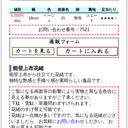
値段
幅
色
前壷色
柄
裏地
足当たり
6,000円
ベージ
スエー
白
無地
18mm
★★★★☆
ュ
ド
（税込）
お問い合わせ番号：7521
能登上布花緒
能登上布から仕立てた花緒です。
独特な艶感と手織り感が素晴らしい逸品です。
ご覧になる画面等の影響により実物と異なる色合に
見える事がありますがご了承ください。
下駄・雪駄・草履問わずすげられます。
花緒のすげ替え可能です。
花緒は一点物が多いですので、気になる花緒がござ
いましたら、お気軽に
お問い合わせ
ください。
お
取り置きも可能です。