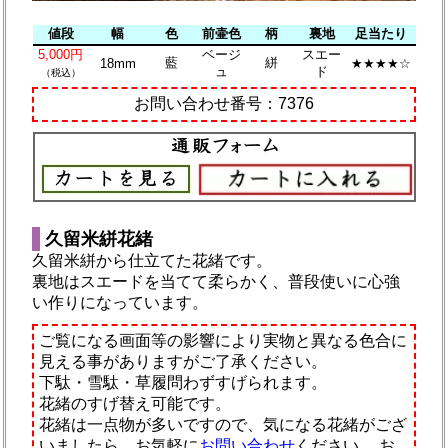
値段
幅
色
前壷色
柄
裏地
足当たり
5,000円
ベージ
スエー
藍
絣
18mm
★★★★☆
ュ
ド
（税込）
お問い合わせ番号：7376
久留米絣花緒
久留米絣から仕立てた花緒です。
裏地はスエードを当てて柔らかく、普段使いに心強
い作りになっています。
ご覧になる画面等の影響により実物と異なる色合に
見える事がありますがご了承ください。
下駄・雪駄・草履問わずすげられます。
花緒のすげ替え可能です。
花緒は一点物が多いですので、気になる花緒がござ
いましたら、お気軽に
お問い合わせ
ください。
お