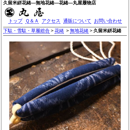
久留米絣花緒―無地花緒―花緒―丸屋履物店
トップ
Ｑ＆Ａ
アクセス
通販について
お問い合わせ
下駄・雪駄・草履総合
>
花緒
>
無地花緒
>
久留米絣花緒