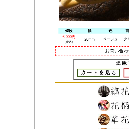
値段
幅
色
6,000円
ベージュ
ク
20mm
（税込）
お問い合わ