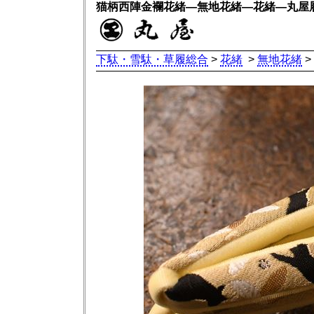
猫柄西陣金襴花緒―無地花緒―花緒―丸屋
下駄・雪駄・草履総合
>
花緒
>
無地花緒
>