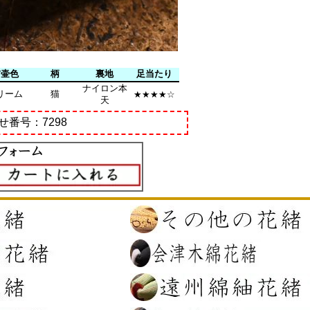
前壷色
柄
裏地
足当たり
ナイロン本
リーム
猫
★★★★☆
天
せ番号：7298