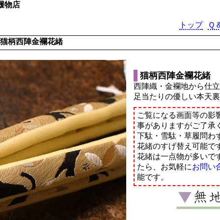
履物店
トップ
Ｑ
猫柄西陣金襴花緒
猫柄西陣金襴花緒
西陣織・金襴地から仕
足当たりの優しい本天
ご覧になる画面等の影
事がありますがご了承
下駄・雪駄・草履問わ
花緒のすげ替え可能で
花緒は一点物が多いで
たら、お気軽に
お問い
能です。