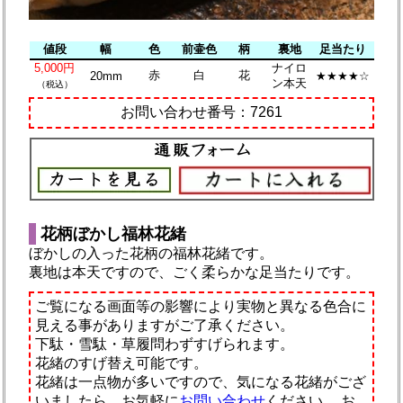
値段
幅
色
前壷色
柄
裏地
足当たり
5,000円
ナイロ
赤
白
花
20mm
★★★★☆
ン本天
（税込）
お問い合わせ番号：7261
花柄ぼかし福林花緒
ぼかしの入った花柄の福林花緒です。
裏地は本天ですので、ごく柔らかな足当たりです。
ご覧になる画面等の影響により実物と異なる色合に
見える事がありますがご了承ください。
下駄・雪駄・草履問わずすげられます。
花緒のすげ替え可能です。
花緒は一点物が多いですので、気になる花緒がござ
いましたら、お気軽に
お問い合わせ
ください。
お