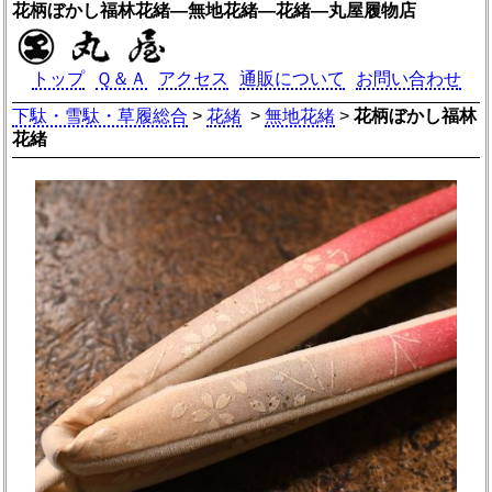
花柄ぼかし福林花緒―無地花緒―花緒―丸屋履物店
トップ
Ｑ＆Ａ
アクセス
通販について
お問い合わせ
下駄・雪駄・草履総合
>
花緒
>
無地花緒
>
花柄ぼかし福林
花緒