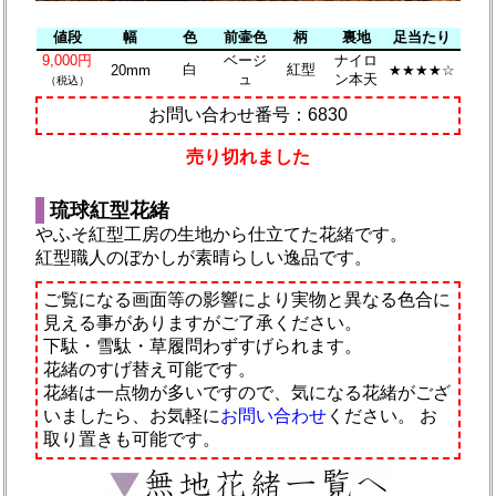
値段
幅
色
前壷色
柄
裏地
足当たり
9,000円
ベージ
ナイロ
白
紅型
20mm
★★★★☆
ュ
ン本天
（税込）
お問い合わせ番号：6830
売り切れました
琉球紅型花緒
やふそ紅型工房の生地から仕立てた花緒です。
紅型職人のぼかしが素晴らしい逸品です。
ご覧になる画面等の影響により実物と異なる色合に
見える事がありますがご了承ください。
下駄・雪駄・草履問わずすげられます。
花緒のすげ替え可能です。
花緒は一点物が多いですので、気になる花緒がござ
いましたら、お気軽に
お問い合わせ
ください。
お
取り置きも可能です。