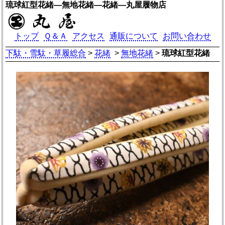
琉球紅型花緒―無地花緒―花緒―丸屋履物店
トップ
Ｑ＆Ａ
アクセス
通販について
お問い合わせ
下駄・雪駄・草履総合
>
花緒
>
無地花緒
>
琉球紅型花緒