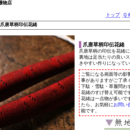
履物店
トップ
Ｑ
爪唐草柄印伝花緒
爪唐草柄印伝花緒
爪唐草柄の印伝を花緒
裏地は足当たりの良い
きやすい作りになって
ご覧になる画面等の影
事がありますがご了承
下駄・雪駄・草履問わ
花緒のすげ替え可能で
花緒は一点物が多いで
たら、お気軽に
お問い
能です。