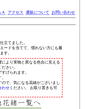
＆Ａ
アクセス
通販について
お問い合わせ
に仕立てました。
スエードを当てて、慣れない方にも履
います。
響により実物と異なる色合に見える
ください。
ずすげられます。
す。
すので、気になる花緒がございまし
合わせ
ください。
お取り置きも可