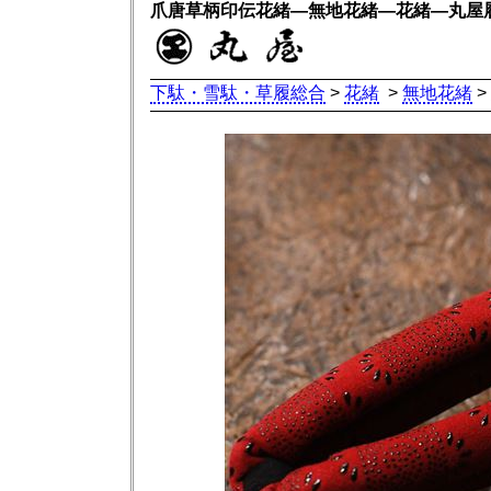
爪唐草柄印伝花緒―無地花緒―花緒―丸屋
下駄・雪駄・草履総合
>
花緒
>
無地花緒
>