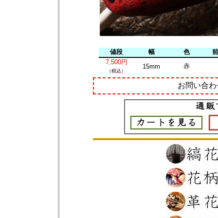
値段
幅
色
7,500円
赤
15mm
（税込）
お問い合わ