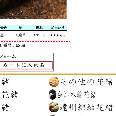
前壷色
柄
裏地
足当たり
黒
爪唐草
スエード
★★★★☆
せ番号：6268