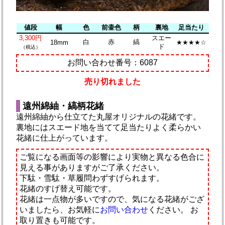
値段
幅
色
前壷色
柄
裏地
足当たり
3,300円
スエー
白
赤
縞
18mm
★★★★☆
ド
（税込）
お問い合わせ番号：6087
売り切れました
遠州綿紬・縞柄花緒
遠州綿紬から仕立てた丸屋オリジナルの花緒です。
裏地にはスエード地を当てて足当たりよく柔らかい
花緒に仕上がっています。
ご覧になる画面等の影響により実物と異なる色合に
見える事がありますがご了承ください。
下駄・雪駄・草履問わずすげられます。
花緒のすげ替え可能です。
花緒は一点物が多いですので、気になる花緒がござ
いましたら、お気軽に
お問い合わせ
ください。
お
取り置きも可能です。