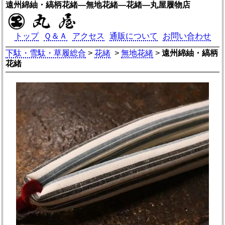
遠州綿紬・縞柄花緒―無地花緒―花緒―丸屋履物店
トップ
Ｑ＆Ａ
アクセス
通販について
お問い合わせ
下駄・雪駄・草履総合
>
花緒
>
無地花緒
>
遠州綿紬・縞柄
花緒