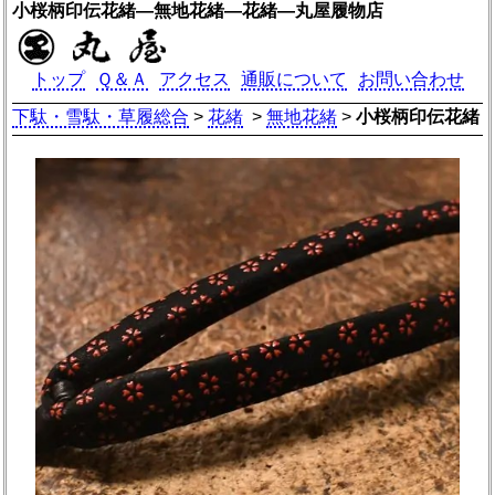
小桜柄印伝花緒―無地花緒―花緒―丸屋履物店
トップ
Ｑ＆Ａ
アクセス
通販について
お問い合わせ
下駄・雪駄・草履総合
>
花緒
>
無地花緒
>
小桜柄印伝花緒