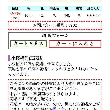
値段
幅
色
前壷色
柄
裏地
足当たり
7,500円
黒
黒
小桜
革
10mm
★★★☆☆
（税込）
お問い合わせ番号：5982
小桜柄印伝花緒
小桜柄の印伝を花緒に仕立てました。
裏地も革の細身の花緒でスッキリと玄人好みに仕立
てています。
ご覧になる画面等の影響により実物と異なる色合に
見える事がありますがご了承ください。
下駄・雪駄・草履問わずすげられます。
花緒のすげ替え可能です。
花緒は一点物が多いですので、気になる花緒がござ
いましたら、お気軽に
お問い合わせ
ください。
お