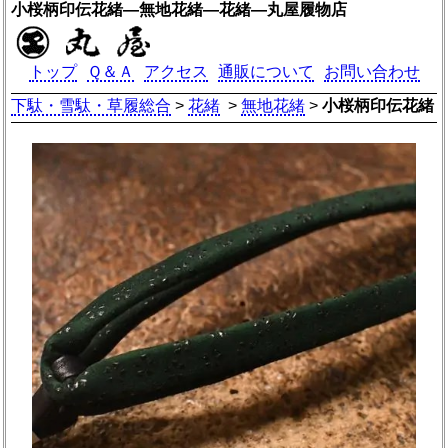
小桜柄印伝花緒―無地花緒―花緒―丸屋履物店
トップ
Ｑ＆Ａ
アクセス
通販について
お問い合わせ
下駄・雪駄・草履総合
>
花緒
>
無地花緒
>
小桜柄印伝花緒