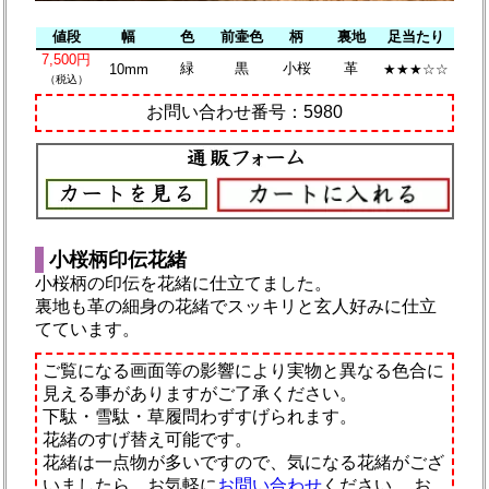
値段
幅
色
前壷色
柄
裏地
足当たり
7,500円
緑
黒
小桜
革
10mm
★★★☆☆
（税込）
お問い合わせ番号：5980
小桜柄印伝花緒
小桜柄の印伝を花緒に仕立てました。
裏地も革の細身の花緒でスッキリと玄人好みに仕立
てています。
ご覧になる画面等の影響により実物と異なる色合に
見える事がありますがご了承ください。
下駄・雪駄・草履問わずすげられます。
花緒のすげ替え可能です。
花緒は一点物が多いですので、気になる花緒がござ
いましたら、お気軽に
お問い合わせ
ください。
お