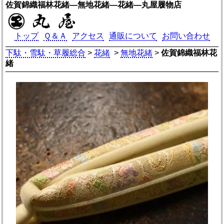
佐賀錦織福林花緒―無地花緒―花緒―丸屋履物店
トップ
Ｑ＆Ａ
アクセス
通販について
お問い合わせ
下駄・雪駄・草履総合
>
花緒
>
無地花緒
>
佐賀錦織福林花
緒