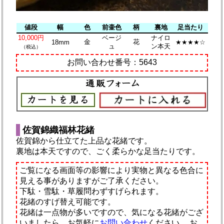
値段
幅
色
前壷色
柄
裏地
足当たり
10,000円
ベージ
ナイロ
金
花
18mm
★★★★☆
ュ
ン本天
（税込）
お問い合わせ番号：5643
佐賀錦織福林花緒
佐賀錦から仕立てた上品な花緒です。
裏地は本天ですので、ごく柔らかな足当たりです。
ご覧になる画面等の影響により実物と異なる色合に
見える事がありますがご了承ください。
下駄・雪駄・草履問わずすげられます。
花緒のすげ替え可能です。
花緒は一点物が多いですので、気になる花緒がござ
いましたら、お気軽に
お問い合わせ
ください。
お