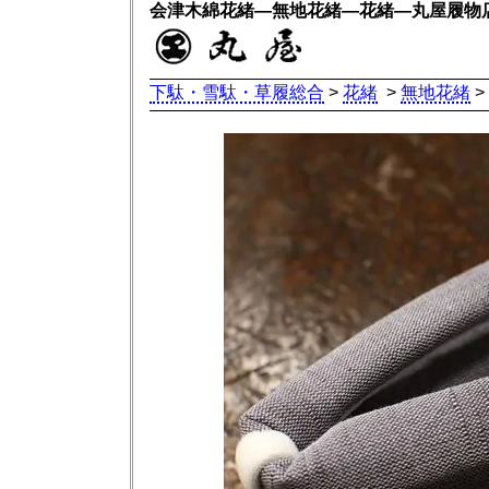
会津木綿花緒―無地花緒―花緒―丸屋履物
下駄・雪駄・草履総合
>
花緒
>
無地花緒
>