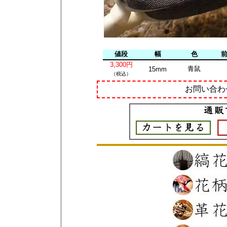
値段
幅
色
3,300円
青鼠
15mm
（税込）
お問い合わ