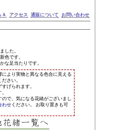
＆Ａ
アクセス
通販について
お問い合わせ
てました。
年新色です。
らかな足当たりです。
響により実物と異なる色合に見える
ください。
ずすげられます。
す。
すので、気になる花緒がございまし
合わせ
ください。
お取り置きも可