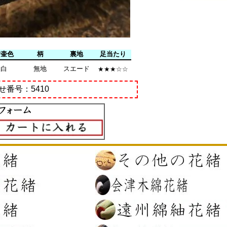
前壷色
柄
裏地
足当たり
白
無地
スエード
★★★☆☆
せ番号：5410