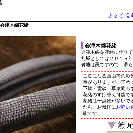
店
トップ
Ｑ
会津木綿花緒
会津木綿花緒
会津木綿を花緒に仕立
丸屋としては２０１８
裏地は罠ですので、滑
ご覧になる画面等の影
事がありますがご了承
下駄・雪駄・草履問わ
花緒のすげ替え可能で
花緒は一点物が多いで
たら、お気軽に
お問い
能です。