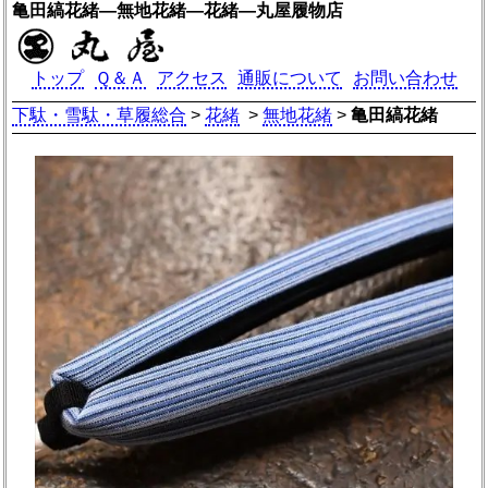
亀田縞花緒―無地花緒―花緒―丸屋履物店
トップ
Ｑ＆Ａ
アクセス
通販について
お問い合わせ
下駄・雪駄・草履総合
>
花緒
>
無地花緒
>
亀田縞花緒