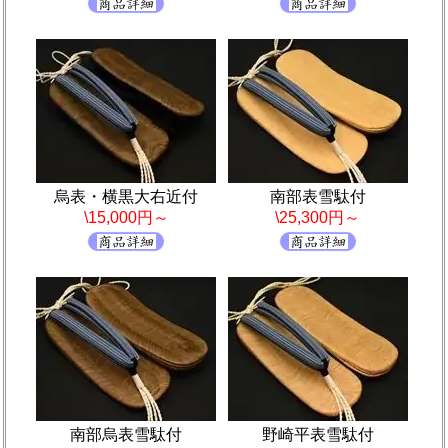
烏表・横黒大右近付
南部表雪駄付
\15,000円～
\25,300円～
南部烏表雪駄付
野崎平表雪駄付