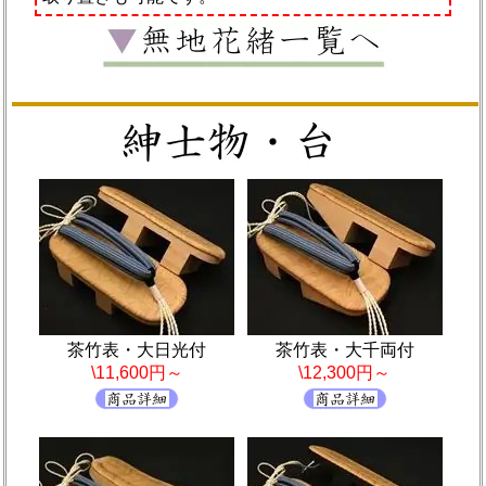
茶竹表・大日光付
茶竹表・大千両付
\11,600円～
\12,300円～