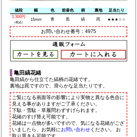
値段
幅
色
前壷色
柄
裏地
足当たり
3,300円
青
黒
縞
罠
15mm
★★★☆☆
（税込）
お問い合わせ番号：4975
亀田縞花緒
亀田縞から仕立てた縞柄の花緒です。
裏地は罠ですので、滑らかな足当たりです。
ご覧になる画面等の影響により実物と異なる色合に
見える事がありますがご了承ください。
下駄・雪駄・草履問わずすげられます。
花緒のすげ替え可能です。
花緒は一点物が多いですので、気になる花緒がござ
いましたら、お気軽に
お問い合わせ
ください。
お
取り置きも可能です。