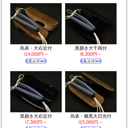
烏表・大右近付
黒捌き大千両付
\14,000円～
\8,300円～
黒捌き大右近付
烏表・横黒大日光付
\7,300円～
\15,000円～