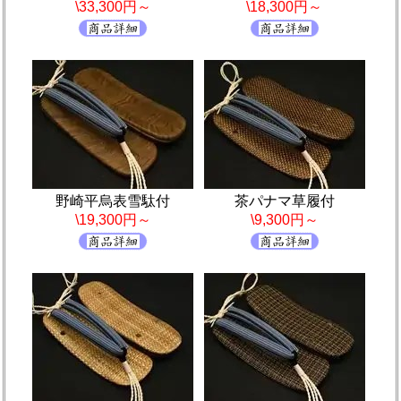
\33,300円～
\18,300円～
野崎平烏表雪駄付
茶パナマ草履付
\19,300円～
\9,300円～