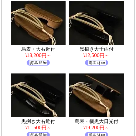
烏表・大右近付
黒捌き大千両付
\18,200円～
\12,500円～
黒捌き大右近付
烏表・横黒大日光付
\11,500円～
\19,200円～