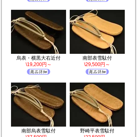
烏表・横黒大右近付
南部表雪駄付
\19,200円～
\29,500円～
南部烏表雪駄付
野崎平表雪駄付