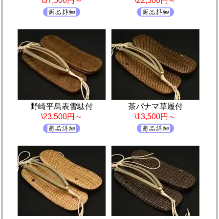
\37,500円～
\22,500円～
野崎平烏表雪駄付
茶パナマ草履付
\23,500円～
\13,500円～