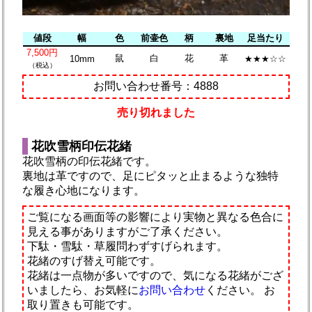
値段
幅
色
前壷色
柄
裏地
足当たり
7,500円
鼠
白
花
革
10mm
★★★☆☆
（税込）
お問い合わせ番号：4888
売り切れました
花吹雪柄印伝花緒
花吹雪柄の印伝花緒です。
裏地は革ですので、足にピタッと止まるような独特
な履き心地になります。
ご覧になる画面等の影響により実物と異なる色合に
見える事がありますがご了承ください。
下駄・雪駄・草履問わずすげられます。
花緒のすげ替え可能です。
花緒は一点物が多いですので、気になる花緒がござ
いましたら、お気軽に
お問い合わせ
ください。
お
取り置きも可能です。