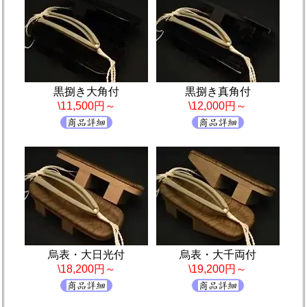
黒捌き大角付
黒捌き真角付
\11,500円～
\12,000円～
烏表・大日光付
烏表・大千両付
\18,200円～
\19,200円～