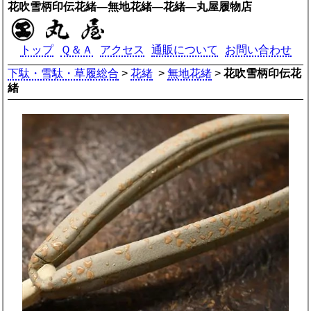
花吹雪柄印伝花緒―無地花緒―花緒―丸屋履物店
トップ
Ｑ＆Ａ
アクセス
通販について
お問い合わせ
下駄・雪駄・草履総合
>
花緒
>
無地花緒
>
花吹雪柄印伝花
緒