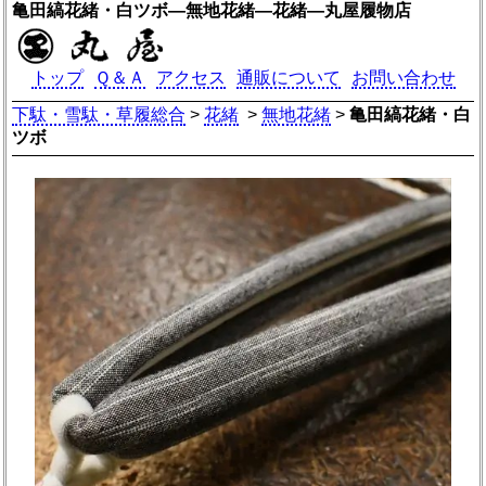
亀田縞花緒・白ツボ―無地花緒―花緒―丸屋履物店
トップ
Ｑ＆Ａ
アクセス
通販について
お問い合わせ
下駄・雪駄・草履総合
>
花緒
>
無地花緒
>
亀田縞花緒・白
ツボ