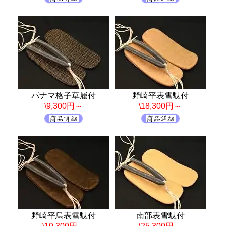
パナマ格子草履付
野崎平表雪駄付
\9,300円～
\18,300円～
野崎平烏表雪駄付
南部表雪駄付