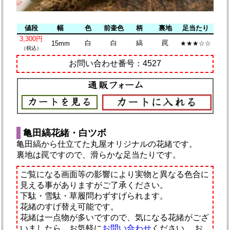
値段
幅
色
前壷色
柄
裏地
足当たり
3,300円
白
白
縞
罠
15mm
★★★☆☆
（税込）
お問い合わせ番号：4527
亀田縞花緒・白ツボ
亀田縞から仕立てた丸屋オリジナルの花緒です。
裏地は罠ですので、滑らかな足当たりです。
ご覧になる画面等の影響により実物と異なる色合に
見える事がありますがご了承ください。
下駄・雪駄・草履問わずすげられます。
花緒のすげ替え可能です。
花緒は一点物が多いですので、気になる花緒がござ
いましたら、お気軽に
お問い合わせ
ください。
お