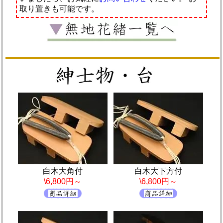
取り置きも可能です。
白木大角付
白木大下方付
\6,800円～
\6,800円～