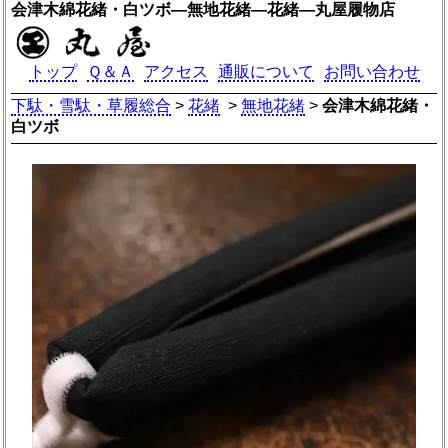
会津木綿花緒・白ツボ―無地花緒―花緒―丸屋履物店
トップ
Ｑ＆Ａ
アクセス
通販について
お問い合わせ
下駄・雪駄・草履総合
>
花緒
>
無地花緒
>
会津木綿花緒・
白ツボ