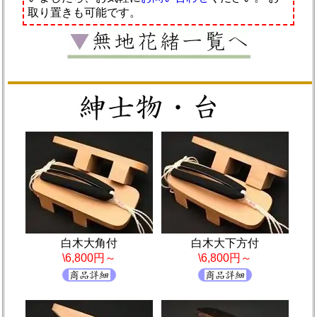
取り置きも可能です。
白木大角付
白木大下方付
\6,800円～
\6,800円～