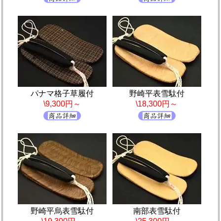
パナマ格子草履付
野崎平表雪駄付
\9,300円～
\18,300円～
野崎平烏表雪駄付
南部表雪駄付