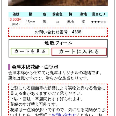
値段
幅
色
前壷色
柄
裏地
足当たり
3,300円
黒
白
無地
罠
15mm
★★★☆☆
（税込）
お問い合わせ番号：4338
会津木綿花緒・白ツボ
会津木綿から仕立てた丸屋オリジナルの花緒です。
裏地は罠ですので、滑らかな足当たりです。
ご覧になる画面等の影響により実物と異なる色合に
見える事がありますがご了承ください。
下駄・雪駄・草履問わずすげられます。
花緒のすげ替え可能です。
花緒は一点物が多いですので、気になる花緒がござ
いましたら、お気軽に
お問い合わせ
ください。
お