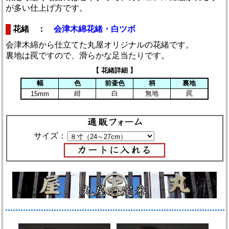
が多い仕上げ方です。
花緒 ：
会津木綿花緒・白ツボ
会津木綿から仕立てた丸屋オリジナルの花緒です。
裏地は罠ですので、滑らかな足当たりです。
【 花緒詳細 】
幅
色
前壷色
柄
裏地
紺
白
無地
罠
15mm
サイズ：