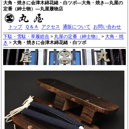
大角・焼きに会津木綿花緒・白ツボ―大角・焼き―丸屋の
定番（紳士物）―丸屋履物店
トップ
Ｑ＆Ａ
アクセス
通販について
お問い合わせ
下駄・雪駄・草履総合
>
丸屋の定番（紳士物）
>
大角・焼
き
>
大角・焼きに会津木綿花緒・白ツボ