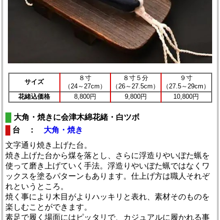
８寸
８寸５分
９寸
サイズ
（24～27cm）
（26～27.5cm）
（27.5～29cm）
花緒込価格
8,800円
9,800円
10,800円
大角・焼きに会津木綿花緒・白ツボ
台 ：
大角・焼き
文字通り焼き上げた台。
焼き上げた台から煤を落とし、さらに浮造りやいぼた蝋を
使って磨き上げていく手法。浮造りやいぼた蝋ではなくワ
ックスを塗るパターンもあります。仕上げ方は職人それぞ
れというところ。
焼く事により木目がよりハッキリと表れ、素材そのものを
楽しむことができます。
素足で履く場面にはピッタリで、カジュアルに履かれる事