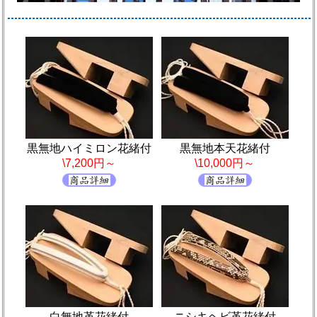
黒無地ハイミロン花緒付
黒無地本天花緒付
\7,200円～
\10,000円～
白無地革花緒付
ニシキヘビ革花緒付