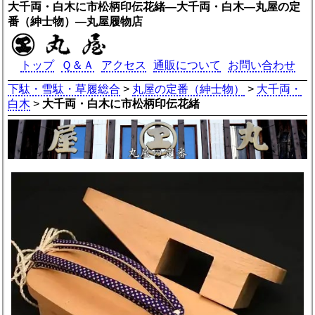
大千両・白木に市松柄印伝花緒―大千両・白木―丸屋の定
番（紳士物）―丸屋履物店
トップ
Ｑ＆Ａ
アクセス
通販について
お問い合わせ
下駄・雪駄・草履総合
>
丸屋の定番（紳士物）
>
大千両・
白木
>
大千両・白木に市松柄印伝花緒