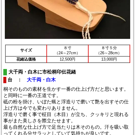
８寸
８寸５分
サイズ
（24～27cm）
（26～28cm）
花緒込価格
12,500円
13,000円
大千両・白木に市松柄印伝花緒
台 ：
大千両・白木
桐そのものの素材を生かす一番の仕上げ方だと思います。
と同時に一番の王道です。
砥の粉を掛け、いぼた蝋と浮造りで磨いて艶を出すその仕
上げ方は今でも変わりありません。
浮造りで磨く事で柾目（木目）が立ち、クッキリと現れる
事がまた美しさを際立たせます。
最も自然な仕上げ方で足当たりは木そのもの。汗を吸い取
ってくれる分サラッとしていて気持ちが良いです。