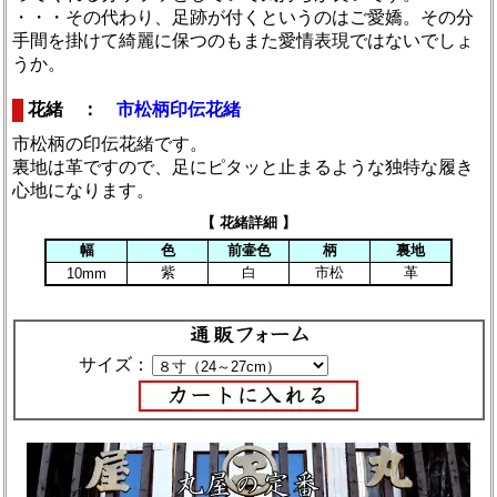
・・・その代わり、足跡が付くというのはご愛嬌。その分
手間を掛けて綺麗に保つのもまた愛情表現ではないでしょ
うか。
花緒 ：
市松柄印伝花緒
市松柄の印伝花緒です。
裏地は革ですので、足にピタッと止まるような独特な履き
心地になります。
【 花緒詳細 】
幅
色
前壷色
柄
裏地
紫
白
市松
革
10mm
サイズ：