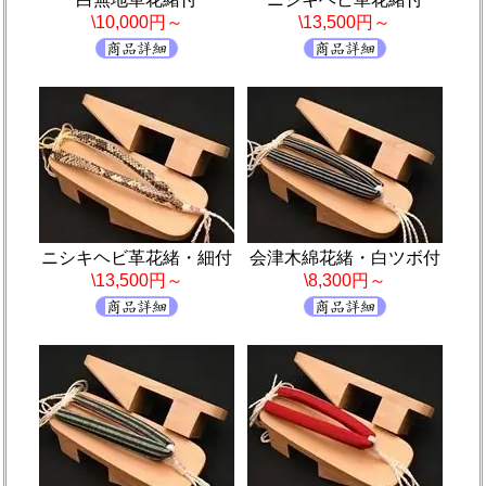
\10,000円～
\13,500円～
ニシキヘビ革花緒・細付
会津木綿花緒・白ツボ付
\13,500円～
\8,300円～