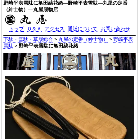
野崎平表雪駄に亀田縞花緒―野崎平表雪駄―丸屋の定番
（紳士物）―丸屋履物店
トップ
Ｑ＆Ａ
アクセス
通販について
お問い合わせ
下駄・雪駄・草履総合
>
丸屋の定番（紳士物）
>
野崎平表
雪駄
>
野崎平表雪駄に亀田縞花緒