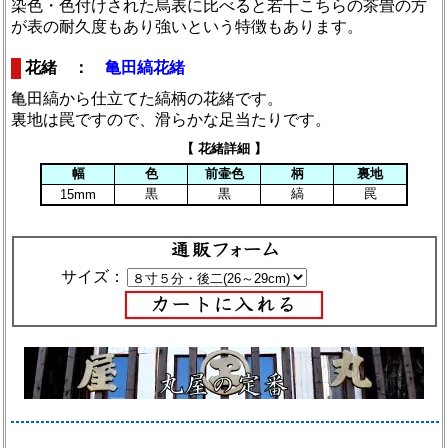
染色・色付けされた烏表に比べると若干こちらの茶畳の方
が表の耐久度もあり強いという特徴もあります。
花緒 ：
亀田縞花緒
亀田縞から仕立てた縞柄の花緒です。
裏地は罠ですので、滑らかな足当たりです。
【 花緒詳細 】
幅
色
前壷色
柄
裏地
黒
黒
縞
罠
15mm
サイズ：