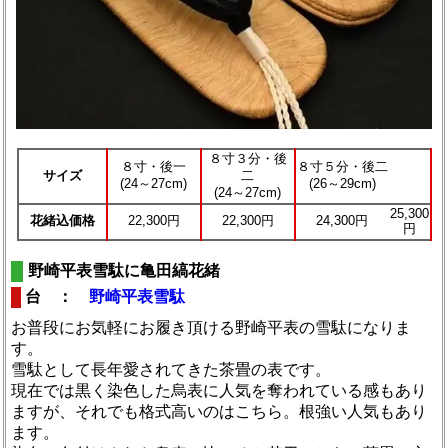
８寸３分・後
８寸・後一
８寸５分・後二
サイズ
二
(24～27cm)
(26～29cm)
(24～27cm)
25,300
花緒込価格
22,300円
22,300円
24,300円
円
野崎平表雪駄に亀田縞花緒
台 ：
野崎平表雪駄
お普段にお気軽にお履き頂ける野崎平表の雪駄になりま
す。
雪駄として長年愛されてきた茶畳の表です。
現在では黒く染色した烏表に人気を奪われている感もあり
ますが、それでも格式高いのはこちら。根強い人気もあり
ます。