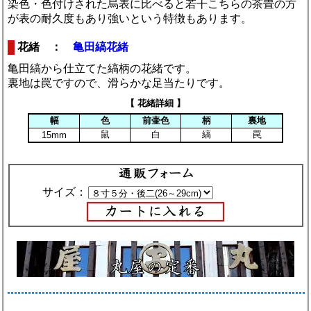
染色・色付けされた烏表に比べると若干こちらの茶畳の方
が表の耐久度もあり強いという特徴もあります。
花緒 ：
亀田縞花緒
亀田縞から仕立てた縞柄の花緒です。
裏地は罠ですので、滑らかな足当たりです。
【 花緒詳細 】
幅
色
前壷色
柄
裏地
鼠
白
縞
罠
15mm
サイズ：