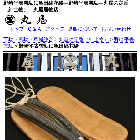
野崎平表雪駄に亀田縞花緒―野崎平表雪駄―丸屋の定番
（紳士物）―丸屋履物店
トップ
Ｑ＆Ａ
アクセス
通販について
お問い合わせ
下駄・雪駄・草履総合
>
丸屋の定番（紳士物）
>
野崎平表
雪駄
>
野崎平表雪駄に亀田縞花緒