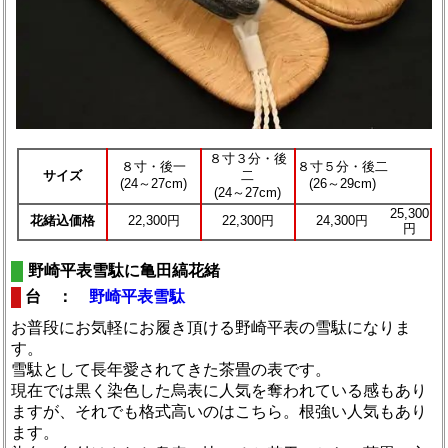
８寸３分・後
８寸・後一
８寸５分・後二
サイズ
二
(24～27cm)
(26～29cm)
(24～27cm)
25,300
花緒込価格
22,300円
22,300円
24,300円
円
野崎平表雪駄に亀田縞花緒
台 ：
野崎平表雪駄
お普段にお気軽にお履き頂ける野崎平表の雪駄になりま
す。
雪駄として長年愛されてきた茶畳の表です。
現在では黒く染色した烏表に人気を奪われている感もあり
ますが、それでも格式高いのはこちら。根強い人気もあり
ます。