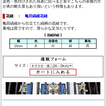
染色・色付けされた烏表に比べると若干こちらの茶畳の方
が表の耐久度もあり強いという特徴もあります。
花緒 ：
亀田縞縮花緒
亀田縞縮から仕立てた縞柄の花緒です。
裏地は罠ですので、滑らかな足当たりです。
【 花緒詳細 】
幅
色
前壷色
柄
裏地
水
白
縞
罠
15mm
サイズ：