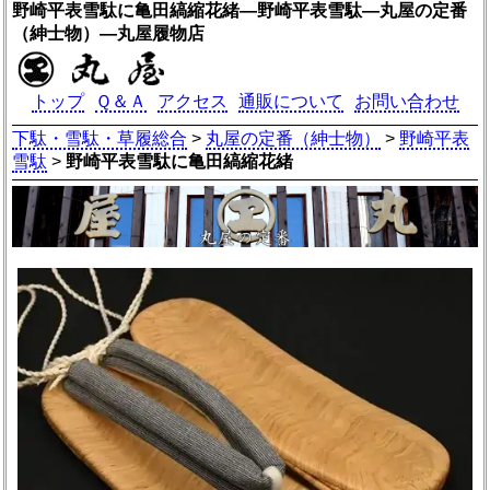
野崎平表雪駄に亀田縞縮花緒―野崎平表雪駄―丸屋の定番
（紳士物）―丸屋履物店
トップ
Ｑ＆Ａ
アクセス
通販について
お問い合わせ
下駄・雪駄・草履総合
>
丸屋の定番（紳士物）
>
野崎平表
雪駄
>
野崎平表雪駄に亀田縞縮花緒