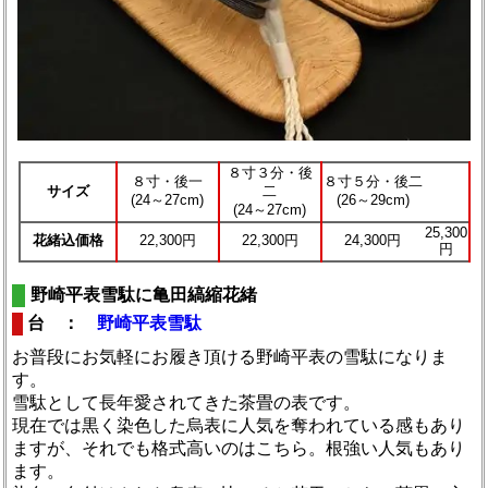
８寸３分・後
８寸・後一
８寸５分・後二
サイズ
二
(24～27cm)
(26～29cm)
(24～27cm)
25,300
花緒込価格
22,300円
22,300円
24,300円
円
野崎平表雪駄に亀田縞縮花緒
台 ：
野崎平表雪駄
お普段にお気軽にお履き頂ける野崎平表の雪駄になりま
す。
雪駄として長年愛されてきた茶畳の表です。
現在では黒く染色した烏表に人気を奪われている感もあり
ますが、それでも格式高いのはこちら。根強い人気もあり
ます。