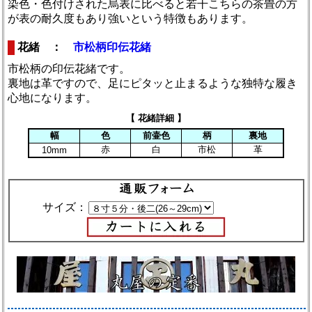
染色・色付けされた烏表に比べると若干こちらの茶畳の方
が表の耐久度もあり強いという特徴もあります。
花緒 ：
市松柄印伝花緒
市松柄の印伝花緒です。
裏地は革ですので、足にピタッと止まるような独特な履き
心地になります。
【 花緒詳細 】
幅
色
前壷色
柄
裏地
赤
白
市松
革
10mm
サイズ：