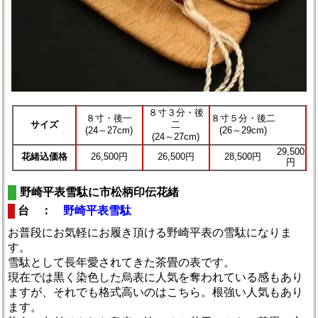
８寸３分・後
８寸・後一
８寸５分・後二
サイズ
二
(24～27cm)
(26～29cm)
(24～27cm)
29,500
花緒込価格
26,500円
26,500円
28,500円
円
野崎平表雪駄に市松柄印伝花緒
台 ：
野崎平表雪駄
お普段にお気軽にお履き頂ける野崎平表の雪駄になりま
す。
雪駄として長年愛されてきた茶畳の表です。
現在では黒く染色した烏表に人気を奪われている感もあり
ますが、それでも格式高いのはこちら。根強い人気もあり
ます。