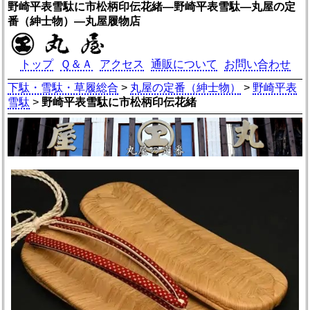
野崎平表雪駄に市松柄印伝花緒―野崎平表雪駄―丸屋の定
番（紳士物）―丸屋履物店
トップ
Ｑ＆Ａ
アクセス
通販について
お問い合わせ
下駄・雪駄・草履総合
>
丸屋の定番（紳士物）
>
野崎平表
雪駄
>
野崎平表雪駄に市松柄印伝花緒