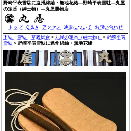
野崎平表雪駄に遠州綿紬・無地花緒―野崎平表雪駄―丸屋
の定番（紳士物）―丸屋履物店
トップ
Ｑ＆Ａ
アクセス
通販について
お問い合わせ
下駄・雪駄・草履総合
>
丸屋の定番（紳士物）
>
野崎平表
雪駄
>
野崎平表雪駄に遠州綿紬・無地花緒