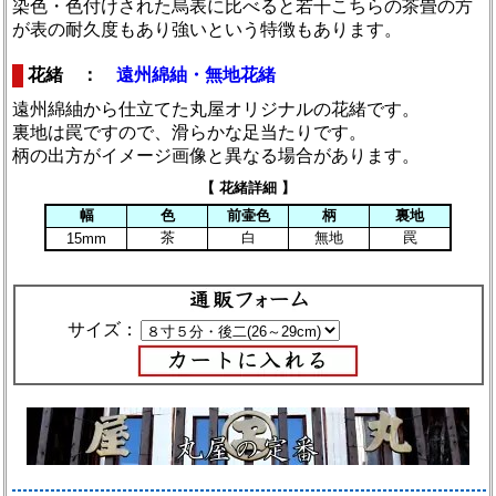
染色・色付けされた烏表に比べると若干こちらの茶畳の方
が表の耐久度もあり強いという特徴もあります。
花緒 ：
遠州綿紬・無地花緒
遠州綿紬から仕立てた丸屋オリジナルの花緒です。
裏地は罠ですので、滑らかな足当たりです。
柄の出方がイメージ画像と異なる場合があります。
【 花緒詳細 】
幅
色
前壷色
柄
裏地
茶
白
無地
罠
15mm
サイズ：