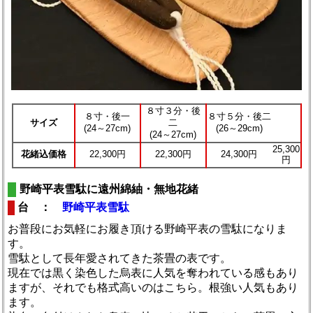
８寸３分・後
８寸・後一
８寸５分・後二
サイズ
二
(24～27cm)
(26～29cm)
(24～27cm)
25,300
花緒込価格
22,300円
22,300円
24,300円
円
野崎平表雪駄に遠州綿紬・無地花緒
台 ：
野崎平表雪駄
お普段にお気軽にお履き頂ける野崎平表の雪駄になりま
す。
雪駄として長年愛されてきた茶畳の表です。
現在では黒く染色した烏表に人気を奪われている感もあり
ますが、それでも格式高いのはこちら。根強い人気もあり
ます。