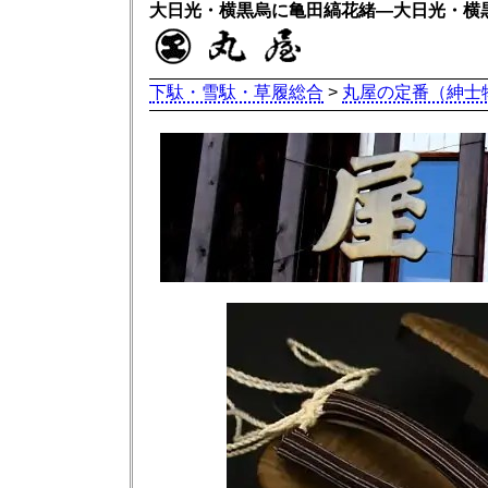
大日光・横黒烏に亀田縞花緒―大日光・横
下駄・雪駄・草履総合
>
丸屋の定番（紳士