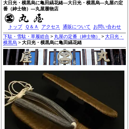
大日光・横黒烏に亀田縞花緒―大日光・横黒烏―丸屋の定
番（紳士物）―丸屋履物店
トップ
Ｑ＆Ａ
アクセス
通販について
お問い合わせ
下駄・雪駄・草履総合
>
丸屋の定番（紳士物）
>
大日光・
横黒烏
>
大日光・横黒烏に亀田縞花緒