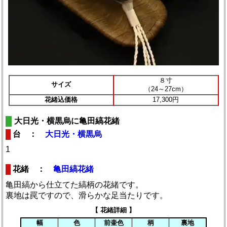
８寸
サイズ
（24～27cm）
花緒込価格
17,300円
大日光・横黒烏に亀田縞花緒
台 ：
大日光・横黒烏
1
花緒 ：
亀田縞花緒
亀田縞から仕立てた縞柄の花緒です。
裏地は罠ですので、滑らかな足当たりです。
【 花緒詳細 】
幅
色
前壷色
柄
裏地