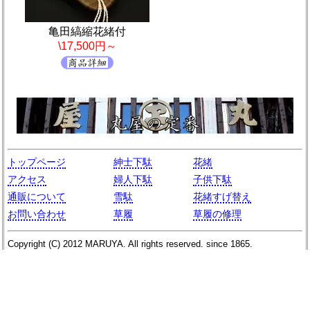
亀田縞縮花緒付
\17,500円～
トップページ
紳士下駄
花緒
アクセス
婦人下駄
子供下駄
通販について
雪駄
花緒すげ替え
お問い合わせ
草履
草履の修理
Copyright (C)
2012
MARUYA
. All rights reserved. since 1865.