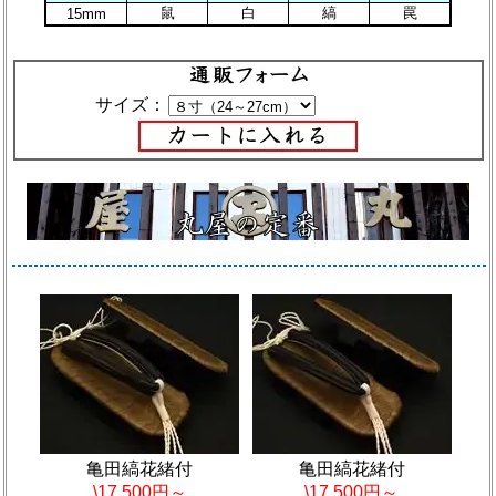
鼠
白
縞
罠
15mm
サイズ：
亀田縞花緒付
亀田縞花緒付
\17,500円～
\17,500円～