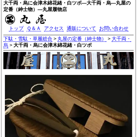
大千両・烏に会津木綿花緒・白ツボ―大千両・烏―丸屋の
定番（紳士物）―丸屋履物店
トップ
Ｑ＆Ａ
アクセス
通販について
お問い合わせ
下駄・雪駄・草履総合
>
丸屋の定番（紳士物）
>
大千両・
烏
>
大千両・烏に会津木綿花緒・白ツボ