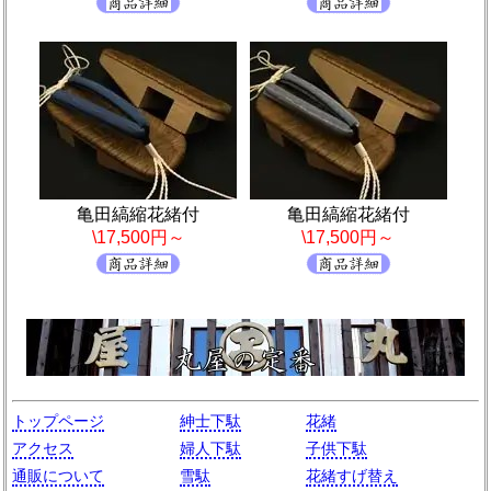
亀田縞縮花緒付
亀田縞縮花緒付
\17,500円～
\17,500円～
トップページ
紳士下駄
花緒
アクセス
婦人下駄
子供下駄
通販について
雪駄
花緒すげ替え