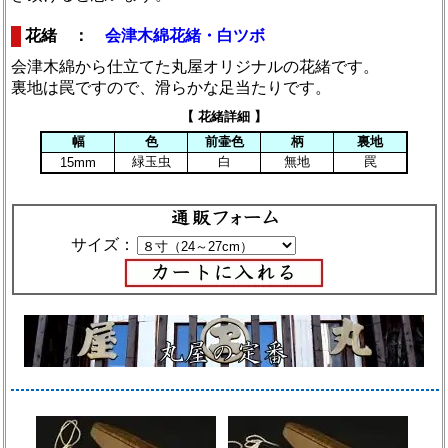
花緒 ：
会津木綿花緒・白ツボ
会津木綿から仕立てた丸屋オリジナルの花緒です。
裏地は罠ですので、滑らかな足当たりです。
【 花緒詳細 】
幅
色
前壷色
柄
裏地
緑玉虫
白
無地
罠
15mm
サイズ：