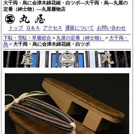
大千両・烏に会津木綿花緒・白ツボ―大千両・烏―丸屋の
定番（紳士物）―丸屋履物店
トップ
Ｑ＆Ａ
アクセス
通販について
お問い合わせ
下駄・雪駄・草履総合
>
丸屋の定番（紳士物）
>
大千両・
烏
>
大千両・烏に会津木綿花緒・白ツボ