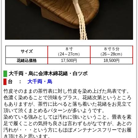
８寸
８寸５分
サイズ
（24～27cm）
（26～28cm）
花緒込価格
17,500円
18,500円
大千両・烏に会津木綿花緒・白ツボ
台 ：
大千両・烏
竹皮そのままの茶竹表に対し竹皮を染め上げた烏表です。
色濃く染めることで渋味をプラス。花緒次第というところ
もありますが、茶竹に比べると落ち着いた花緒をお見立て
頂いて渋くまとめるパターンが多いようです。
染めている強みとしては汚れに強いということ。畳表を素
足で履くことの気持ち良さは言わずもがなですが、あとの
汚れが・・・という方にもほぼメンテナンスフリーでお履
き頂けると思います。