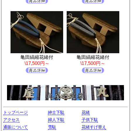
亀田縞縮花緒付
亀田縞縮花緒付
\17,500円～
\17,500円～
トップページ
紳士下駄
花緒
アクセス
婦人下駄
子供下駄
通販について
雪駄
花緒すげ替え