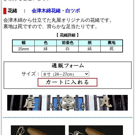
花緒 ：
会津木綿花緒・白ツボ
会津木綿から仕立てた丸屋オリジナルの花緒です。
裏地は罠ですので、滑らかな足当たりです。
【 花緒詳細 】
幅
色
前壷色
柄
裏地
緑
白
縞
罠
15mm
サイズ：