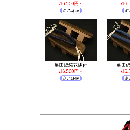
\16,500円～
\16
亀田縞縮花緒付
亀田
\16,500円～
\16