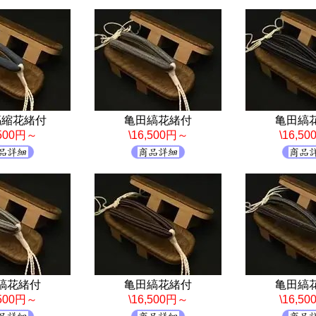
縞縮花緒付
亀田縞花緒付
亀田縞
,500円～
\16,500円～
\16,5
縞花緒付
亀田縞花緒付
亀田縞
,500円～
\16,500円～
\16,5