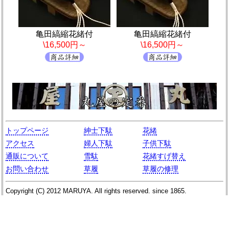
亀田縞縮花緒付
亀田縞縮花緒付
\16,500円～
\16,500円～
トップページ
紳士下駄
花緒
アクセス
婦人下駄
子供下駄
通販について
雪駄
花緒すげ替え
お問い合わせ
草履
草履の修理
Copyright (C)
2012
MARUYA
. All rights reserved. since 1865.