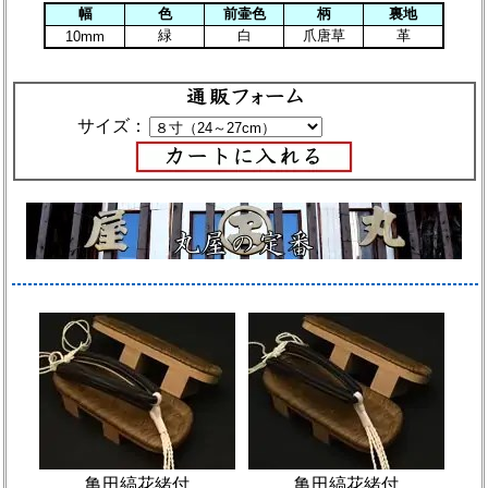
幅
色
前壷色
柄
裏地
緑
白
爪唐草
革
10mm
サイズ：
亀田縞花緒付
亀田縞花緒付