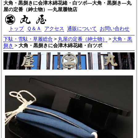
大角・黒捌きに会津木綿花緒・白ツボ―大角・黒捌き―丸
屋の定番（紳士物）―丸屋履物店
トップ
Ｑ＆Ａ
アクセス
通販について
お問い合わせ
下駄・雪駄・草履総合
>
丸屋の定番（紳士物）
>
大角・黒
捌き
>
大角・黒捌きに会津木綿花緒・白ツボ