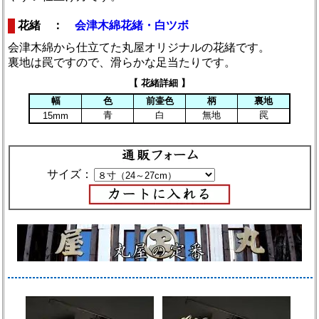
花緒 ：
会津木綿花緒・白ツボ
会津木綿から仕立てた丸屋オリジナルの花緒です。
裏地は罠ですので、滑らかな足当たりです。
【 花緒詳細 】
幅
色
前壷色
柄
裏地
青
白
無地
罠
15mm
サイズ：