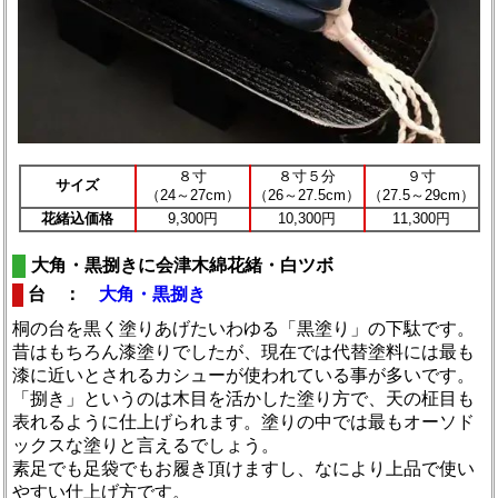
８寸
８寸５分
９寸
サイズ
（24～27cm）
（26～27.5cm）
（27.5～29cm）
花緒込価格
9,300円
10,300円
11,300円
大角・黒捌きに会津木綿花緒・白ツボ
台 ：
大角・黒捌き
桐の台を黒く塗りあげたいわゆる「黒塗り」の下駄です。
昔はもちろん漆塗りでしたが、現在では代替塗料には最も
漆に近いとされるカシューが使われている事が多いです。
「捌き」というのは木目を活かした塗り方で、天の柾目も
表れるように仕上げられます。塗りの中では最もオーソド
ックスな塗りと言えるでしょう。
素足でも足袋でもお履き頂けますし、なにより上品で使い
やすい仕上げ方です。