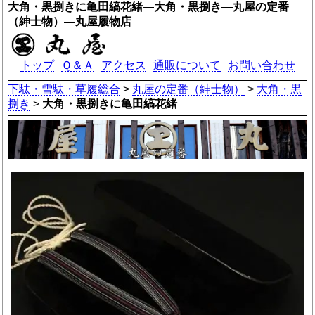
大角・黒捌きに亀田縞花緒―大角・黒捌き―丸屋の定番
（紳士物）―丸屋履物店
トップ
Ｑ＆Ａ
アクセス
通販について
お問い合わせ
下駄・雪駄・草履総合
>
丸屋の定番（紳士物）
>
大角・黒
捌き
>
大角・黒捌きに亀田縞花緒