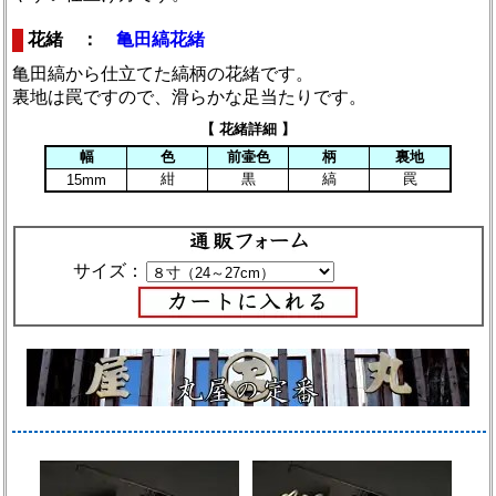
花緒 ：
亀田縞花緒
亀田縞から仕立てた縞柄の花緒です。
裏地は罠ですので、滑らかな足当たりです。
【 花緒詳細 】
幅
色
前壷色
柄
裏地
紺
黒
縞
罠
15mm
サイズ：