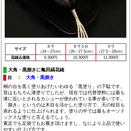
８寸
８寸５分
９寸
サイズ
（24～27cm）
（26～27.5cm）
（27.5～29cm）
花緒込価格
9,300円
10,300円
11,300円
大角・黒捌きに亀田縞花緒
台 ：
大角・黒捌き
桐の台を黒く塗りあげたいわゆる「黒塗り」の下駄です。
昔はもちろん漆塗りでしたが、現在では代替塗料には最も
漆に近いとされるカシューが使われている事が多いです。
「捌き」というのは木目を活かした塗り方で、天の柾目も
表れるように仕上げられます。塗りの中では最もオーソド
ックスな塗りと言えるでしょう。
素足でも足袋でもお履き頂けますし、なにより上品で使い
やすい仕上げ方です。