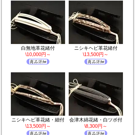
白無地革花緒付
ニシキヘビ革花緒付
\10,000円～
\13,500円～
ニシキヘビ革花緒・細付
会津木綿花緒・白ツボ付
\13,500円～
\8,300円～