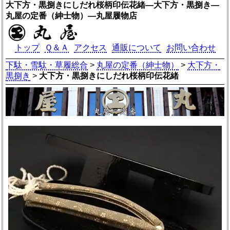
大下方・黒捌きにしだれ桜柄印伝花緒―大下方・黒捌き―
丸屋の定番（紳士物）―丸屋履物店
トップ
Ｑ＆Ａ
アクセス
通販について
お問い合わせ
下駄・雪駄・草履総合
>
丸屋の定番（紳士物）
>
大下方・
黒捌き
>
大下方・黒捌きにしだれ桜柄印伝花緒