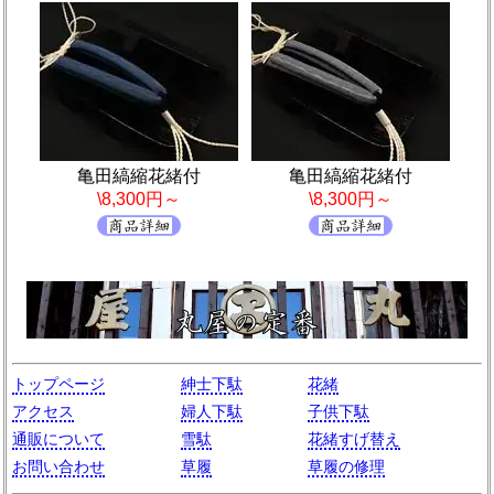
亀田縞縮花緒付
亀田縞縮花緒付
\8,300円～
\8,300円～
トップページ
紳士下駄
花緒
アクセス
婦人下駄
子供下駄
通販について
雪駄
花緒すげ替え
お問い合わせ
草履
草履の修理