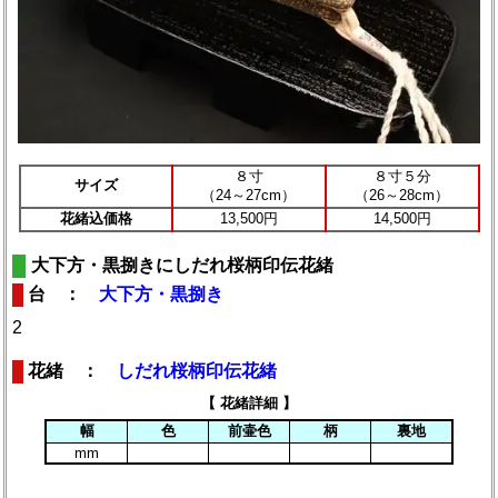
８寸
８寸５分
サイズ
（24～27cm）
（26～28cm）
花緒込価格
13,500円
14,500円
大下方・黒捌きにしだれ桜柄印伝花緒
台 ：
大下方・黒捌き
2
花緒 ：
しだれ桜柄印伝花緒
【 花緒詳細 】
幅
色
前壷色
柄
裏地
mm