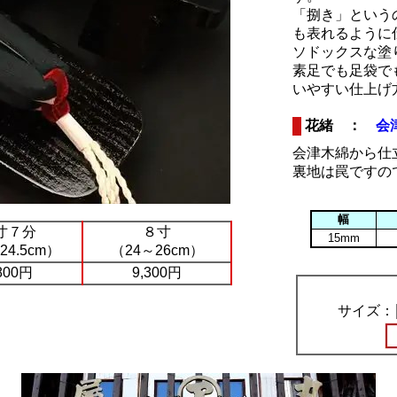
「捌き」という
も表れるように
ソドックスな塗
素足でも足袋で
いやすい仕上げ
花緒 ：
会
会津木綿から仕
裏地は罠ですの
幅
寸７分
８寸
15mm
24.5cm）
（24～26cm）
800円
9,300円
サイズ：