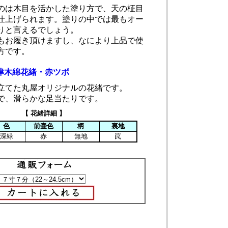
のは木目を活かした塗り方で、天の柾目
仕上げられます。塗りの中では最もオー
りと言えるでしょう。
もお履き頂けますし、なにより上品で使
方です。
津木綿花緒・赤ツボ
立てた丸屋オリジナルの花緒です。
で、滑らかな足当たりです。
【 花緒詳細 】
色
前壷色
柄
裏地
深緑
赤
無地
罠