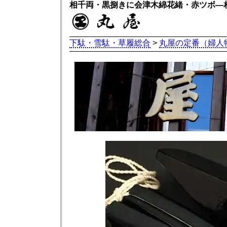
相千両・黒捌きに会津木綿花緒・赤ツボ―
下駄・雪駄・草履総合
>
丸屋の定番（婦人