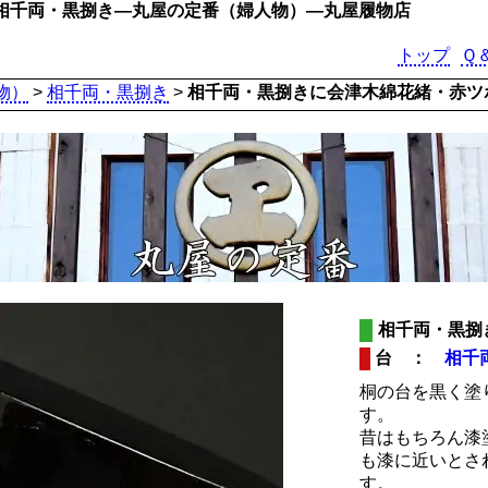
相千両・黒捌き―丸屋の定番（婦人物）―丸屋履物店
トップ
Ｑ
物）
>
相千両・黒捌き
>
相千両・黒捌きに会津木綿花緒・赤ツ
相千両・黒捌
台 ：
相千
桐の台を黒く塗
す。
昔はもちろん漆
も漆に近いとさ
す。