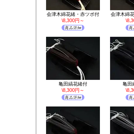
会津木綿花緒・赤ツボ付
会津木綿
\8,300円～
\8
亀田縞花緒付
亀田
\8,300円～
\8