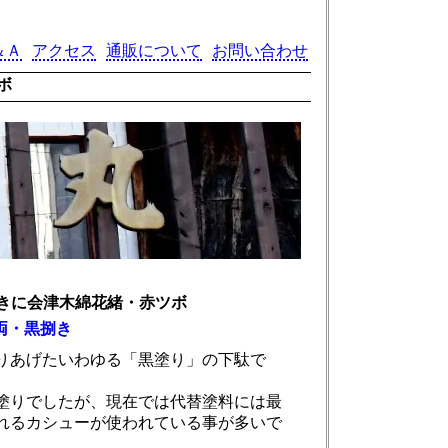
＆Ａ
アクセス
通販について
お問い合わせ
ボ
きに会津木綿花緒・赤ツボ
両・黒捌き
りあげたいわゆる「黒塗り」の下駄で
塗りでしたが、現在では代替塗料には最
れるカシューが使われている事が多いで