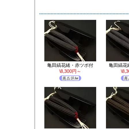
亀田縞花緒・赤ツボ付
亀田縞花
\8,300円～
\8