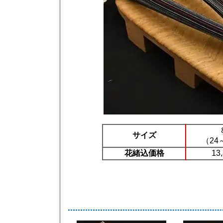
サイズ
（24
花緒込価格
13