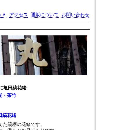
＆Ａ
アクセス
通販について
お問い合わせ
に亀田縞花緒
光・茶竹
田縞花緒
てた縞柄の花緒です。