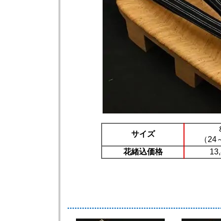
サイズ
（24
花緒込価格
13