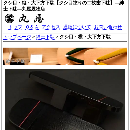
クシ目・縦・大下方下駄【クシ目塗りの二枚歯下駄】―紳
士下駄―丸屋履物店
トップ
Ｑ＆Ａ
アクセス
通販について
お問い合わせ
トップページ
>
紳士下駄
>
クシ目・横・大下方下駄